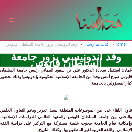
ي
توى
Hom
كُتاب مدارسنا
وفد اندونيسي يزور جامعة السلطان قابوس
وفد اندونيسي يزور جامعة
السلطان قابوس
ن:
استقبل سعادة الدكتور علي بن سعود البيماني رئيس جامعة السلطان
س صباح أمس وفدا من الجامعة الإسلامية الحكومية بإندونيسيا وذلك بحضور
المسؤولين بالجامعة.
ل اللقاء عددا من الموضوعات المتعلقة بسبل تعزيز ودعم التعاون العلمي
حثي بين جامعة السلطان قابوس والمعهد العالمي للدراسات الإسلامية،
انية قيام الجامعة ببحوث علمية مشتركة مع التركيز على دراسة الفقه
امي، واللغة العربية لغير الناطقين بها، وكذلك التاريخ.