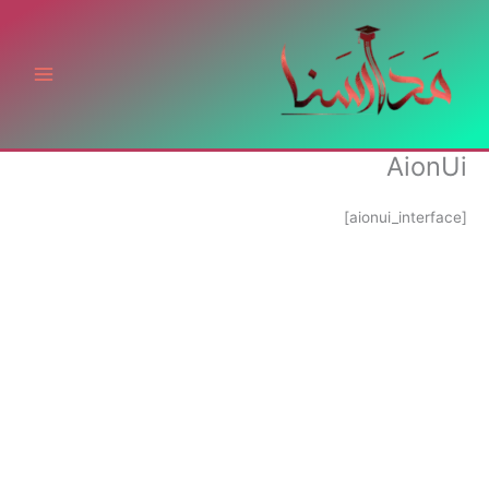
خطي
لى
لمحتوى
AionUi
[aionui_interface]