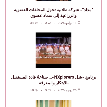
“مداد”.. شركة طلابية تحول المخلفات العضوية
والزراعية إلى سماد عضوي
11 يوليو، 2026
0
34
برنامج «شل NXplorers»… صناعةُ قادةِ المستقبل
بالابتكار والمعرفة
26 يونيو، 2026
0
50