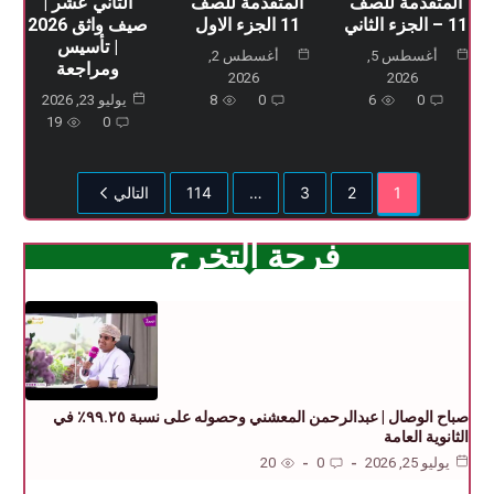
المتقدمة للصف
المتقدمة للصف
الثاني عشر |
11 – الجزء الثاني
11 الجزء الاول
صيف واثق 2026
| تأسيس
أغسطس 5,
أغسطس 2,
ومراجعة
2026
2026
0
6
0
8
يوليو 23, 2026
19
0
1
2
3
…
114
التالي
فرحة التخرج
صباح الوصال | عبدالرحمن المعشني وحصوله على نسبة ٩٩.٢٥٪ في
الثانوية العامة
يوليو 25, 2026
0
20