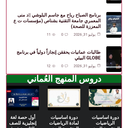
برنامج الصباح رباح مع جاسم البلوشي ||د منى
المعمري جامعة التقنية بشناص (مؤسسات ت ع
المعززة للصحة)
يوليو 31, 2026
0
11
طالبات عمانيات يحققن إنجازاً دولياً في برنامج
GLOBE البيئي
يوليو 31, 2026
0
12
دروس المنهج العُماني
دورة اساسيات
دورة اساسيات
أول حصة لغة
الرياضيات
لمادة الرياضيات
إنجليزية للصف