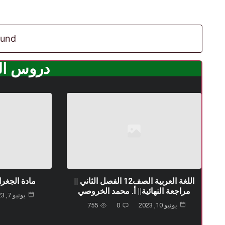
x
e
t
v
i
o
u
ound
s
دروس الم
اللغة العربية الصف12 الفصل الثاني ||
مادة الجغراف
مراجعة النهائية|| أ. محمد الخروصي
يونيو 7, 2023
يونيو 10, 2023
0
755