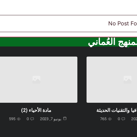
x
e
t
v
i
o
u
No Post F
s
نهج العُماني
يا والتقنيات الحديثة
مادة الأحياء (2)
0
765
يونيو 7, 2023
0
595