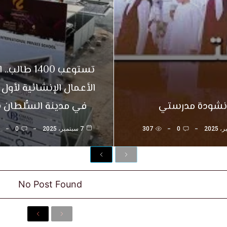
تستوعب 1400 طا
الأعمال الإنشائية لأول
نشودة مدرستي
في مدينة السُّلطان 
0
307
7 سبتمبر، 2025
0
Next
Previous
No Post Found
N
P
e
r