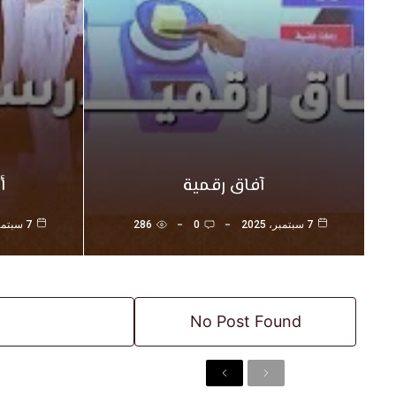
آفاق رقمية
أ
7 سبتمبر، 2025
0
286
7 سبتمبر، 2025
No Post Found
N
P
e
r