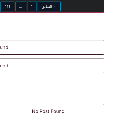
السايق
1
…
111
ound
ound
No Post Found