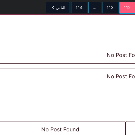
112
113
…
114
التالي
No Post F
No Post F
No Post Found