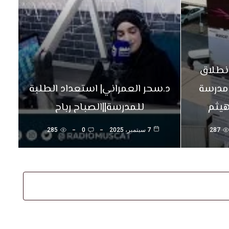
لب.. انطلاق
 مدرسة
د.سحر العمراني| استعداد الطلبة
هيثم
للمدرسة||الصباح رباح
287
7 سبتمبر، 2025
0
285