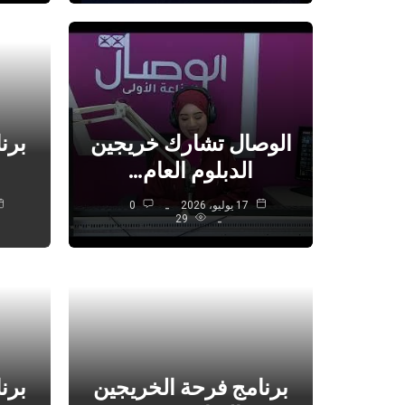
الوصال تشارك خريجين
برن
الدبلوم العام…
17 يوليو، 2026
0
29
برنامج فرحة الخريجين
برن