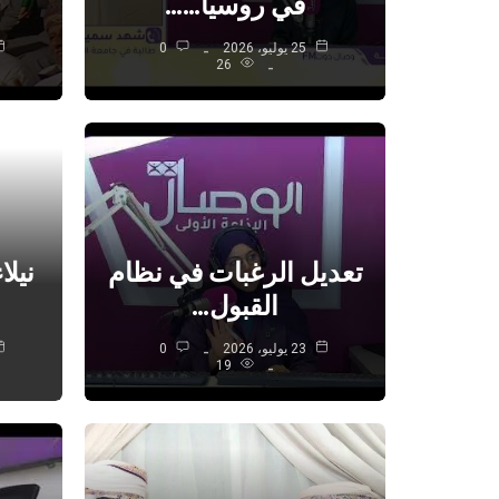
في روسيا……
25 يوليو، 2026
0
26
تعديل الرغبات في نظام
نيلا
القبول…
23 يوليو، 2026
0
19