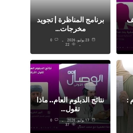
يف
برنامج المناظرة | تجويد
مخرجات…
23 يوليو، 2026
0
22
 :
نتائج الدبلوم العام.. ماذا
تقول…
17 يوليو، 2026
0
37