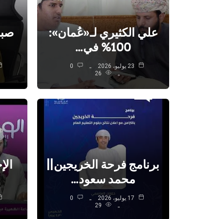
علي الكثيري لـ«عُمان»:
صبا
100% في…
23 يوليو، 2026
0
26
برنامج فرحة الخريجين||
الإ
محمد سعود…
17 يوليو، 2026
0
29