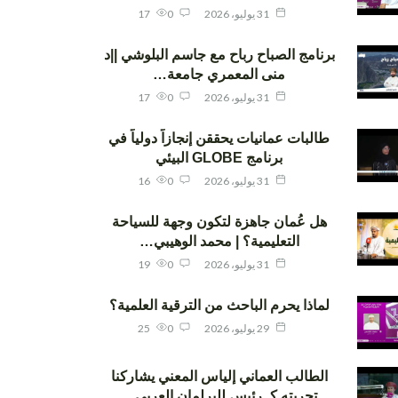
31 يوليو، 2026
0
17
برنامج الصباح رباح مع جاسم البلوشي ||د
منى المعمري جامعة…
31 يوليو، 2026
0
17
طالبات عمانيات يحققن إنجازاً دولياً في
برنامج GLOBE البيئي
31 يوليو، 2026
0
16
هل عُمان جاهزة لتكون وجهة للسياحة
التعليمية؟ | محمد الوهيبي…
31 يوليو، 2026
0
19
لماذا يحرم الباحث من الترقية العلمية؟
29 يوليو، 2026
0
25
الطالب العماني إلياس المعني يشاركنا
تجربته كـ رئيس للبرلمان العربي…