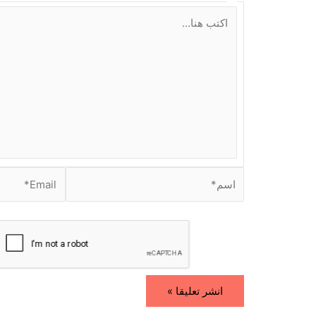
ا
ك
ت
ب
ه
ن
ا
.
.
.
ا
E
س
m
م
a
i
*
l
*