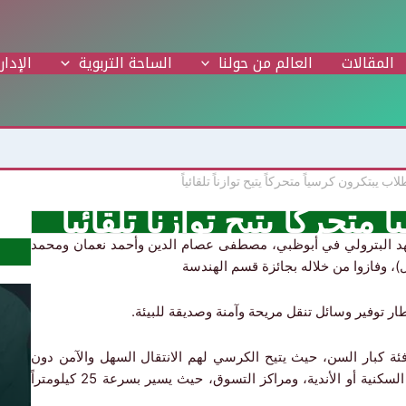
المقالات
العالم من حولنا
الساحة التربوية
الإدار
لمعهد البترولي في أبوظبي، مصطفى عصام الدين وأحمد نعمان ومحمد
يل)، وفازوا من خلاله بجائزة قسم الهندسة
إطار توفير وسائل تنقل مريحة وآمنة وصديقة للبيئة.
 كبار السن، حيث يتيح الكرسي لهم الانتقال السهل والآمن دون
الحاجة إلى سيارة، فيمكنهم استخدامه داخل المجمعات السكنية أو الأندية، ومراكز التسوق، حيث يسير بسرعة 25 كيلومتراً