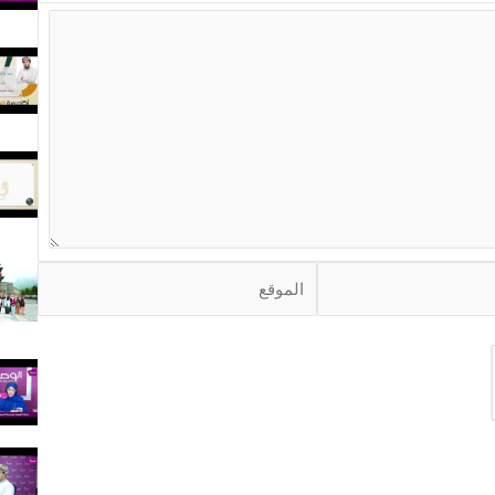
ا
ل
م
و
ق
ع