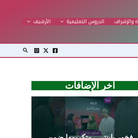
ة والإشراف
الدروس التعليمية
اﻷرشيف
البحث
آخر الإضافات
فخور بابنتي.. وتكريمها ضمن