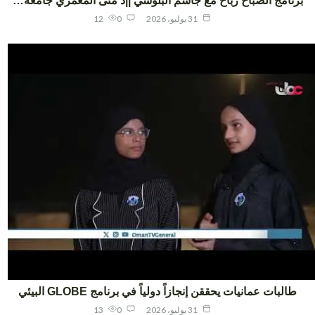
نامج الصباح رباح مع جاسم البلوشي ||د منى المعمري جامعة…
31 يوليو، 2026
0
12
طالبات عمانيات يحققن إنجازاً دولياً في برنامج GLOBE البيئي
31 يوليو، 2026
0
13