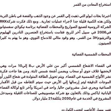
راج المعادن من القمر
نا بعثات ابولو التي ذهبت إلي القمر عن وجود الذهب والفضة في باطن التربة
ولكن هذه الكمية قليلة جدا لاجراء عمليات تجارية.. ومع ذلك فكرت شركةRKK
ة الروسية لتصنيع الصواريخ والمحطات الفضائية برئاسة نيكولاي سفستيانو
في2006 في سبيل آخر للربح فقامت باستخراج العنصرين النادرين الهيليوم
والتريتيوم3H من القمر.. وهو وقود مثالي للاندماج النووي. وهو ما يهتم به كثيرا
يون.
طات الشمسية الفضائية
في الفضاء الاشعاع الشمسي أكبر من علي الأرض ب8 إلي10 مرات وهي
جبها غلاف جوي أو سحاب ويضمن أشعة شمس ثابتة. ومن هنا جاءت فكرة
لألواح الشمسية في الفضاء. ويتم تحويل الطاقة المتولدة في شعاع الليزر أو
جات الدقيقة ليتم إرسالها إلي الأرض حيث سيتم التقاطه من قبل الأقمار
عية ويجري عمل مشروعين حاليا, واحد في امريكا وآخر تابع لوكالة الفضاء
بانية اياكس وذلك بالتعاون مع شركة ميتسوبيشي للصناعات الثقيلة وسيدخل
في الخدمة في عام2030 بتكلفة21 مليار دولار.
 مسار الأعاصير لتجنب الكوارث