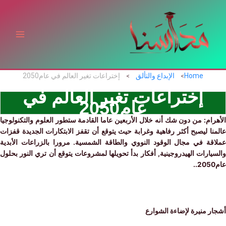
ي
توى
Home
الإبداع والتألق
إختراعات تغير العالم في عام‏2050
إختراعات تغير العالم في
عام‏2050
ام: من دون شك أنه خلال الأربعين عاما القادمة ستطور العلوم والتكنولوجيا
ا ليصبح أكثر رفاهية وغرابة حيث يتوقع أن تقفز الابتكارات الجديدة قفزات
قة في مجال الوقود النووي والطاقة الشمسية‏.
مرورا بالزراعات الأبدية
ارات الهيدروجينية, أفكار بدأ تحويلها لمشروعات يتوقع أن تري النور بحلول
 منيرة لإضاءة الشوارع