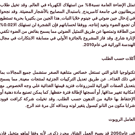
تمثل الإضاءة العامة نسبة8% من استهلاك الكهرباء في العالم. وقد تخيل طلاب
نيون في جامعة كامبريدج, باستبدال المصابيح بالأشجار المضيئة. وقد نجحوا
خال جين ضوئي في جينوم خلايا النبات, هذا الجين من بكتيريا بحرية تستطيع
أن تجمع الضوء وتعيد إنتاجه. ووفقا لحساباتهم فإن الشجرة لن تستهلك الا0.02%
لطاقة وتمتصها عن طريق التمثيل الضوئي مما يسمح بفائض من الضوء تكفي
ة شارع. وقد فاز المشروع بالجائزة الأولي في مسابقة الابتكارات في مجال
ة الوراثية في عام2010.
ت حسب الطلب
لوجيا النانو التي تستغل خصائص متناهية الصغر ستشمل جميع المجالات بما
لك الغذاء.. عن طريق تعديل التركيبات الجزئية لمنتجات معينة, مما يسمح
ل الصفات الوراثية للمزروعات فتزيد قيمتها الغذائية علي وجه الخصوص, مع
ية تغيير مذاقها, أو أنسجتها لإطالة فترة حفظها, كما يمكن تصنيع مادة دهنية أو
تفاظ بها خالية من الدهون حسب الطلب. وقد تخيلت شركة كرافت فوود
 مكون من النانو كبسول يتغير لونه ومذاقه كل مرة عند الرج.
مل الروبوت
في عام2050 قد يصبح العمل الشاق مجرد ذكري, لأنه وفقا لماهو متخيل فإن