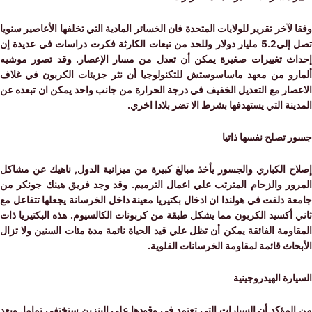
لآخر تقرير للولايات المتحدة فان الخسائر المادية التي تخلفها الأعاصير سنويا
تصل إلي5.2 مليار دولار وللحد من تبعات الكارثة فكرت دراسات في عديدة إن
ث تغييرات صغيرة يمكن أن تعدل من مسار الإعصار. وقد تصور موشيه
رو من معهد ماساسوستش للتكنولوجيا أن نثر جزيئات الكربون في غلاف
صار مع التعديل الخفيف في درجة الحرارة من جانب واحد يمكن ان تبعده عن
نة التي يستهدفها بشرط الا تضر بلادا اخري.
تصلح نفسها ذاتيا
ح الكباري والجسور يأخذ مبالغ كبيرة من ميزانية الدول, ناهيك عن مشاكل
ور والزحام المترتب علي اعمال الترميم. وقد وجد فريق هينك جونكر من
 دلفت في هولندا ان ادخال بكتيريا معينة داخل الخرسانة يجعلها تتفاعل مع
أكسيد الكربون مما يشكل طبقة من كربونات الكالسيوم. هذه البكتيريا ذات
ومة الفائقة يمكن أن تظل علي قيد الحياة نائمة مدة مئات السنين ولا تزال
اث قائمة لمقاومة الخرسانات القلوية.
رة الهيدروجينية
مؤكد أن السيارات التي تعتمد في وقودها علي البنزين ستختفي تماما. وبعد