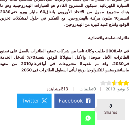
رة الكهربائية, سيكون المشروع القادم هو السيارات الهيدروجينية وهو ما
يتبناه مشروع ممول من الاتحاد الأوروبي بانفاق60 مليار يورو حتي2030
لتسيير16 مليون مركبة بالهيدروجين. مع التفكير في حلول لمشكلات تخزين
د وانتاج كمية كبيرة من الهيدروجين.
ات صامتة واقتصادية
في عام2008 طلبت وكالة ناسا من شركات تصنيع الطائرات بالعمل علي تصنيع
الطائرات الأقل ضوضاء والأقل استهلاكا للوقود بنسبة70% لتدخل الخدمة
في2030. وقد تم تقديم8 مشروعات في أواخرعام2010 من معهد
شوستس للتكنولوجيا بوينج ليأتي اسطول الطائرات في.2050
0
تعليقات
613
مشاهدة
Twitter
Facebook
0
Shares