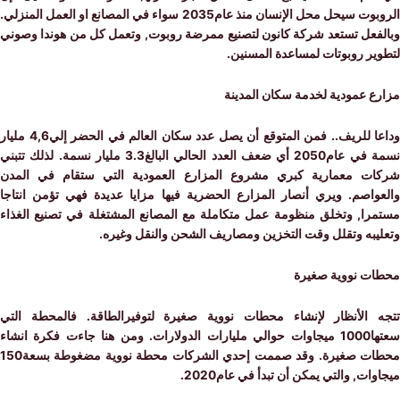
الروبوت سيحل محل الإنسان منذ عام2035 سواء في المصانع او العمل المنزلي.
فعل تستعد شركة كانون لتصنيع ممرضة روبوت, وتعمل كل من هوندا وصوني
ير روبوتات لمساعدة المسنين.
ع عمودية لخدمة سكان المدينة
وداعا للريف.. فمن المتوقع أن يصل عدد سكان العالم في الحضر إلي4,6 مليار
نسمة في عام2050 أي ضعف العدد الحالي البالغ3.3 مليار نسمة. لذلك تتبني
ت معمارية كبري مشروع المزارع العمودية التي ستقام في المدن
واصم. ويري أنصار المزارع الحضرية فيها مزايا عديدة فهي تؤمن انتاجا
را, وتخلق منظومة عمل متكاملة مع المصانع المشتغلة في تصنيع الغذاء
يبه وتقلل وقت التخزين ومصاريف الشحن والنقل وغيره.
ت نووية صغيرة
 الأنظار لإنشاء محطات نووية صغيرة لتوفيرالطاقة. فالمحطة التي
سعتها1000 ميجاوات حوالي مليارات الدولارات. ومن هنا جاءت فكرة انشاء
محطات صغيرة. وقد صممت إحدي الشركات محطة نووية مضغوطة بسعة150
ات, والتي يمكن أن تبدأ في عام2020.