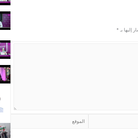
ر إليها بـ
*
ا
ل
م