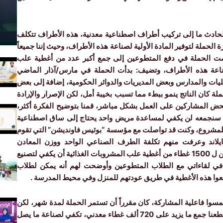
لحادث ما إلى تركيب أطراف اصطناعية معدنية، هذه الأطراف تتكلف
ة الحملة لتوفير المادة الأولية لصناعة هذه الأطراف، وحيث إننا جميعاً
ت الحملة في دفع المتطوعين إلى جمع أكبر عدد من أغطية علب
صناعة هذه الأطراف، وتضيف: بدأت الحملة في مارس/آذار الماضي
ت والمدارس وبعض المديريات والدوائر الحكومية، إضافة إلى بعض
تجميع، في بداية الحملة كان الناتج ينمو ببطء مما تسبب بخيبة أمل، لكن الإصرار والإرادة
ع لحض المشاركين على العمل بشكل مباشر، قمنا بتوضيح الفكرة أكثر،
ما سنجمعه لن يكفي لمساعدة مريض واحد يحتاج إلى ساق اصطناعية
للمشروع، وكنت قد تواصلت مع مؤسسة “بوثيس فاونديشن” التي تقوم
ايلاند وعرفت منهم تكلفة الطرف الصناعي الواحد ووزن المعادن
المستخدمة فيه، وقمت بإجراء الحسابات فتوصلت أنه يمكن ل 1500 غطاء من أغطية علب المشروبات الغذائية أن يكفي لتصنيع
في لقاءاتي مع الطلاب المتطوعين وأوضحت لهم أنه يمكن لطلاب
 وجمعوا هذه الأغطية في طريق عودتهم للمنزل وفي محيط المدرسة .
لمسوا فاعلية المشاركة، كان مقرراً أن تستمر الحملة لمدة شهر، لكن
الإقبال جعلني أمدد الوقت لشهرين، وفي نهاية الحملة استطعنا جمع ما يزيد على 720 ألف غطاء معدني، تكفي لصناعة ما يصل