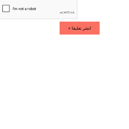
i
*
l
*