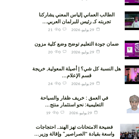
الطالب العماني إلياس المعني يشاركنا
تجربته كـ رئيس للبرلمان العربي…
29 يوليو، 2026
0
21
ضمان جودة التعليم توضح وضع كلية مزون
29 يوليو، 2026
0
20
هل النسبة كل شي؟ | أصيلة المعولية, خريجة
قسم الإعلام…
29 يوليو، 2026
0
24
في العمق : خريف ظفار والسياحة
التعليمية: نحو استثمار منتج…
29 يوليو، 2026
0
19
فضيحة الامتحانات تهز الهند.. احتجاجات
واسعة بقيادة “الصراصير” وإقالة وزير…