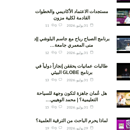
مستجدات الاعتماد الأكاديمي والخطوات
القادمة لكلية مزون
31 يوليو، 2026
0
11
برنامج الصباح رباح مع جاسم البلوشي ||د
منى المعمري جامعة…
31 يوليو، 2026
0
12
طالبات عمانيات يحققن إنجازاً دولياً في
برنامج GLOBE البيئي
31 يوليو، 2026
0
13
هل عُمان جاهزة لتكون وجهة للسياحة
التعليمية؟ | محمد الوهيبي…
31 يوليو، 2026
0
15
لماذا يحرم الباحث من الترقية العلمية؟
29 يوليو، 2026
0
19