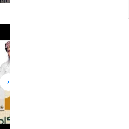
و
ق
ع