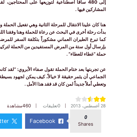
إلى 480 ساقاً اصطناعية لتوزيعها على المحتاج
المشاركين فيها .
هنا كان علينا الانتقال للمرحلة الثانية وهي تفعيل الحملة
بدأت رحلة أخرى في البحث عن رعاة للحملة وهنا وفقنا الله ب
كما تبرع الطيران العماني مشكوراً بتكلفة السفر للمرضى
بإرسال أول ستة من المرض المستفيدين من الحملة لتركيب
حملة “غطاء للعطاء” .
عن تجربتها بعد ختام الحملة تقول صفاء الأبروي: “لقد ك
الجماعي أن يثمر حقيقة لا خيالاً، كيف يمكن لجهود بسيطة 
وتعطي أملاً جديداً لمن كان قد فقد هذا الأمل .
0
تعليقات
460
مشاهدة
28 أغسطس، 2013
0
tter
Facebook
Shares