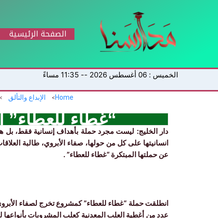
خطي
لى
لمحتوى
الصفحة الرئيسية
الخميس : 06 أغسطس 2026 -- 11:35 مساءً
Home
الإبداع والتألق
“غطاء للعطاء” اب
دار الخليج: ليست مجرد حملة بأهداف إنسانية فقط، بل ه
انسانيتها على كل من حولها، صفاء الأبروي، طالبة العلاق
عن حملتها المبتكرة “غطاء للعطاء” .
انطلقت حملة “غطاء للعطاء” كمشروع تخرج لصفاء الأبروي
عدد من أغطية العلب المعدنية كعلب المشروبات بأنواعها 