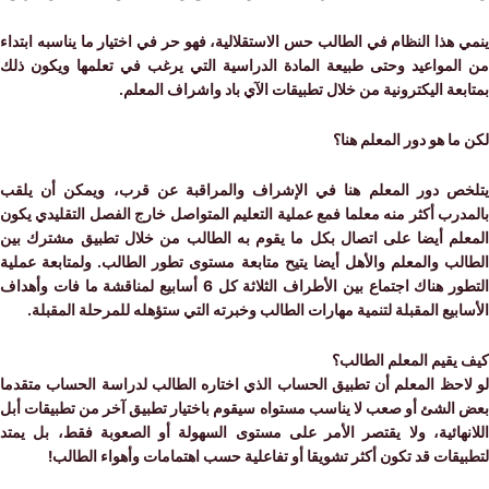
هذا النظام في الطالب حس الاستقلالية، فهو حر في اختيار ما يناسبه ابتداء
لمواعيد وحتى طبيعة المادة الدراسية التي يرغب في تعلمها ويكون ذلك
عة اليكترونية من خلال تطبيقات الآي باد واشراف المعلم.
ا هو دور المعلم هنا؟
ص دور المعلم هنا في الإشراف والمراقبة عن قرب، ويمكن أن يلقب
رب أكثر منه معلما فمع عملية التعليم المتواصل خارج الفصل التقليدي يكون
لم أيضا على اتصال بكل ما يقوم به الطالب من خلال تطبيق مشترك بين
ب والمعلم والأهل أيضا يتيح متابعة مستوى تطور الطالب. ولمتابعة عملية
التطور هناك اجتماع بين الأطراف الثلاثة كل 6 أسابيع لمناقشة ما فات وأهداف
بيع المقبلة لتنمية مهارات الطالب وخبرته التي ستؤهله للمرحلة المقبلة.
يقيم المعلم الطالب؟
احظ المعلم أن تطبيق الحساب الذي اختاره الطالب لدراسة الحساب متقدما
الشئ أو صعب لا يناسب مستواه سيقوم باختيار تطبيق آخر من تطبيقات أبل
نهائية، ولا يقتصر الأمر على مستوى السهولة أو الصعوبة فقط، بل يمتد
قات قد تكون أكثر تشويقا أو تفاعلية حسب اهتمامات وأهواء الطالب!