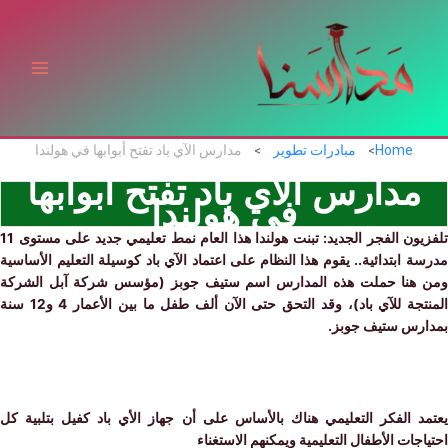
ي
توى
Home
مبادرات تطوير
مدارس الآي باد تفتح أبوابها في هولندا
مدارس الآي باد تفتح أبوابها
في هولندا
تلفزيون الفجر الجديد: تبنت هولندا هذا العام نمط تعليمي جديد على مستوى 11
 ابتدائية.. يقوم هذا النظام على اعتماد الآي باد كوسيلة التعليم الأساسية
هنا حملت هذه المدارس اسم ستيف جوبز (مؤسس شركة آبل الشركة
المنتجة للآي باد)، وقد التحق حتى الآن ألف طفل ما بين الأعمار 4 و12 سنة
رس ستيف جوبز.
د الفكر التعليمي هناك بالأساس على أن جهاز الأي باد كفيل بتلبية كل
جات الأطفال التعليمية ويمكنهم الاستغناء