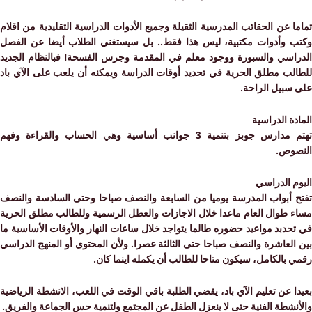
 عن الحقائب المدرسية الثقيلة وجميع الأدوات الدراسية التقليدية من اقلام
 وأدوات مكتبية، ليس هذا فقط.. بل سيستغني الطلاب أيضا عن الفصل
اسي والسبورة ووجود معلم في المقدمة وجرس الفسحة! فبالنظام الجديد
لب مطلق الحرية في تحديد أوقات الدراسة ويمكنه أن يلعب على الآي باد
سبيل الراحة.
ة الدراسية
تهتم مدارس جوبز بتنمية 3 جوانب أساسية وهي الحساب والقراءة وفهم
وص.
 الدراسي
 أبواب المدرسة يوميا من السابعة والنصف صباحا وحتى السادسة والنصف
 طوال العام ماعدا خلال الاجازات والعطل الرسمية وللطالب مطلق الحرية
دبد مواعيد حضوره طالما يتواجد خلال ساعات النهار والأوقات الأساسية ما
لعاشرة والنصف صباحا حتى الثالثة عصرا. ولأن المحتوى أو المنهج الدراسي
بالكامل، سيكون متاحا للطالب أن يكمله اينما كان.
 عن تعليم الآي باد، يقضي الطلبة باقي الوقت في اللعب، الانشطة الرياضية
شطة الفنية حتى لا ينعزل الطفل عن المجتمع ولتنمية حس الجماعة والفريق.