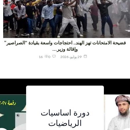
يحة الامتحانات تهز الهند.. احتجاجات واسعة بقيادة “الصراصير”
وإقالة وزير…
29 يوليو، 2026
0
16
مخيم جسر
دورة اساسيات
أربعة معلمين
دورة اساسيات
لمادة
اللغة الصينية..
عُمانيين
الرياضيات
ما الذي تضيفه
الرياضيات
تجربة تجمع