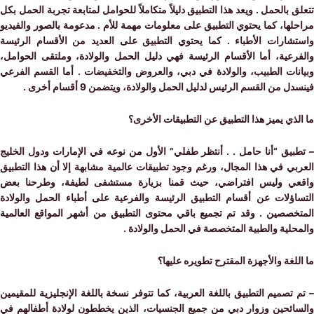
 بالحمل . ويعد هذا التطبيق دليلاً متكاملاً للحوامل لمتابعة تجربة الحمل بكل
ها، كما يحتوي التطبيق على معلومات مهمة للأم . مدعومة بالصور والفيديو
شارات الأطباء . كما يحتوي التطبيق على العديد من الأقسام الرئيسة
رعية، أما الأقسام الرئيسة فهي دليل الحمل والولادة، وملتقى الحوامل،
نات الطبيب، والولادة في دبي، والعروض والتخفيضات . أما القسم الفرعي
 من القسم الرئيس لدليل الحمل والولادة، ويتضمن 9 أقسام أخرى .
ذي يميز هذا التطبيق عن التطبيقات الأخرى؟
بيق “أنا حامل . . أنتظر طفلي” الأول من نوعه في الإمارات ودول الخليج
ي في هذا المجال، ورغم وجود تطبيقات عالمية مشابهة إلا أن هذا التطبيق
ي وليس افتراضي، حيث قمنا بزيارة مستشفى لطيفة، وطرحنا بعض
اؤلات عن أقسام التطبيق الرئيسة والفرعية على أطباء الحمل والولادة
خصصين . وقد تم تجميع باقي محتوى التطبيق من أشهر المواقع العالمية
لية والطبية المتخصصة في الحمل والولادة .
لغة والأجهزة المقترح تطويره عليها؟
تصميم التطبيق باللغة العربية، كما تتوفر نسخة باللغة الإنجليزية للمقيمين
ائحين وزوار دبي من جميع الجنسيات، الذين يخططون لولادة أطفالهم في