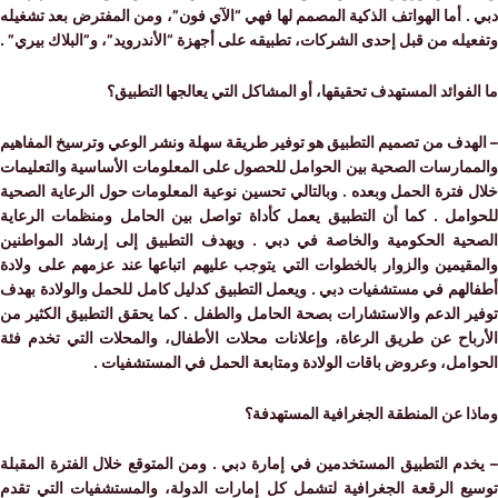
 أما الهواتف الذكية المصمم لها فهي “الآي فون”، ومن المفترض بعد تشغيله
له من قبل إحدى الشركات، تطبيقه على أجهزة “الأندرويد”، و”البلاك بيري” .
فوائد المستهدف تحقيقها، أو المشاكل التي يعالجها التطبيق؟
هدف من تصميم التطبيق هو توفير طريقة سهلة ونشر الوعي وترسيخ المفاهيم
مارسات الصحية بين الحوامل للحصول على المعلومات الأساسية والتعليمات
فترة الحمل وبعده . وبالتالي تحسين نوعية المعلومات حول الرعاية الصحية
امل . كما أن التطبيق يعمل كأداة تواصل بين الحامل ومنظمات الرعاية
ية الحكومية والخاصة في دبي . ويهدف التطبيق إلى إرشاد المواطنين
قيمين والزوار بالخطوات التي يتوجب عليهم اتباعها عند عزمهم على ولادة
لهم في مستشفيات دبي . ويعمل التطبيق كدليل كامل للحمل والولادة بهدف
ر الدعم والاستشارات بصحة الحامل والطفل . كما يحقق التطبيق الكثير من
باح عن طريق الرعاة، وإعلانات محلات الأطفال، والمحلات التي تخدم فئة
امل، وعروض باقات الولادة ومتابعة الحمل في المستشفيات .
 عن المنطقة الجغرافية المستهدفة؟
م التطبيق المستخدمين في إمارة دبي . ومن المتوقع خلال الفترة المقبلة
ع الرقعة الجغرافية لتشمل كل إمارات الدولة، والمستشفيات التي تقدم