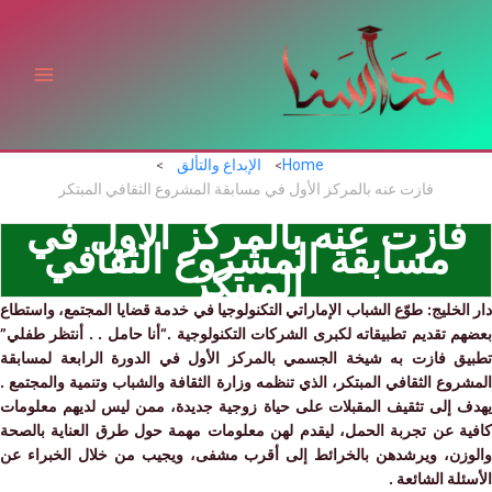
ي
توى
Home
الإبداع والتألق
فازت عنه بالمركز الأول في مسابقة المشروع الثقافي المبتكر
ازت عنه بالمركز الأول في
مسابقة المشروع الثقافي
المبتكر
لخليج: طوّع الشباب الإماراتي التكنولوجيا في خدمة قضايا المجتمع، واستطاع
 تقديم تطبيقاته لكبرى الشركات التكنولوجية .
“أنا حامل . . أنتظر طفلي”
ق فازت به شيخة الجسمي بالمركز الأول في الدورة الرابعة لمسابقة
وع الثقافي المبتكر، الذي تنظمه وزارة الثقافة والشباب وتنمية والمجتمع .
 إلى تثقيف المقبلات على حياة زوجية جديدة، ممن ليس لديهم معلومات
ة عن تجربة الحمل، ليقدم لهن معلومات مهمة حول طرق العناية بالصحة
زن، ويرشدهن بالخرائط إلى أقرب مشفى، ويجيب من خلال الخبراء عن
لة الشائعة .