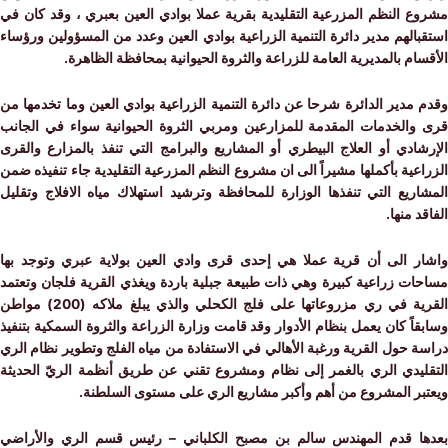
 النظم المزرعية التقليدية بقرية عملا بوادي العين بعبري ، وقد كان في
الهم مدير دائرة التنمية الزراعية بوادي العين وعدد من المسؤولين ورؤساء
ام بالمديرية العامة للزراعة والثروة الحيوانية بمحافظة الظاهرة.
مدير الدائرة شرحا عن دائرة التنمية الزراعية بوادي العين وما تخدمها من
والخدمات المقدمة للمزارعين ومربي الثروة الحيوانية سواء في الجانب
ادي أو العلاج البيطري أو المشاريع والبرامج التي تنفذ بالمزارع والقرى
عية بأكملها مشيراً الى ان مشروع النظم المزرعية التقليدية جاء تنفيذه ضمن
ريع التي تنفذها الوزارة للمحافظة وترشيد استهلاك مياه الافلاج وتقليل
د منها.
ر الى أن قرية عملا هي إحدى قرى وادي العين بولاية عبري وتوجد بها
ات زراعية كبيرة وهي ذات طبيعة جبلية باردة ويغذي القرية فلجان وتعتمد
القرية في ري مزروعاتها على فلج الكحلي والذي يبلغ ملاكه (200) مواطن
اً كان يعمل بنظام الأدوار وقد قامت وزارة الزراعة والثروة السمكية بتنفيذ
 حول القرية ورغبة الأهالي في الاستفادة من مياه الفلج وتطوير نظام الري
ليدي الري بالغمر إلى نظام ومشروع تقني عن طريق أنظمة الريّ الحديثة
بر المشروع من أهم وأكبر مشاريع الري على مستوى السلطنة.
ا قدم المهندس سالم بن مصبح الكلباني – رئيس قسم الري والأراضي