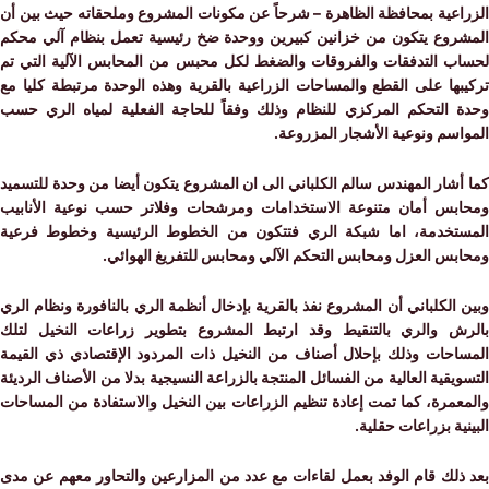
اعية بمحافظة الظاهرة – شرحاً عن مكونات المشروع وملحقاته حيث بين أن
روع يتكون من خزانين كبيرين ووحدة ضخ رئيسية تعمل بنظام آلي محكم
ب التدفقات والفروقات والضغط لكل محبس من المحابس الآلية التي تم
بها على القطع والمساحات الزراعية بالقرية وهذه الوحدة مرتبطة كليا مع
 التحكم المركزي للنظام وذلك وفقاً للحاجة الفعلية لمياه الري حسب
سم ونوعية الأشجار المزروعة.
شار المهندس سالم الكلباني الى ان المشروع يتكون أيضا من وحدة للتسميد
بس أمان متنوعة الاستخدامات ومرشحات وفلاتر حسب نوعية الأنابيب
تخدمة، اما شبكة الري فتتكون من الخطوط الرئيسية وخطوط فرعية
بس العزل ومحابس التحكم الآلي ومحابس للتفريغ الهوائي.
الكلباني أن المشروع نفذ بالقرية بإدخال أنظمة الري بالنافورة ونظام الري
ش والري بالتنقيط وقد ارتبط المشروع بتطوير زراعات النخيل لتلك
احات وذلك بإحلال أصناف من النخيل ذات المردود الإقتصادي ذي القيمة
يقية العالية من الفسائل المنتجة بالزراعة النسيجية بدلا من الأصناف الرديئة
مرة، كما تمت إعادة تنظيم الزراعات بين النخيل والاستفادة من المساحات
ية بزراعات حقلية.
ذلك قام الوفد بعمل لقاءات مع عدد من المزارعين والتحاور معهم عن مدى