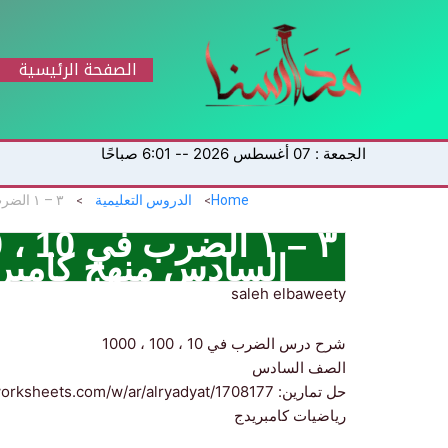
خطي
لى
لمحتوى
الصفحة الرئيسية
الجمعة : 07 أغسطس 2026 -- 6:01 صباحًا
Home
الدروس التعليمية
السادس منهج كامب
saleh elbaweety
شرح درس الضرب في 10 ، 100 ، 1000
الصف السادس
حل تمارين: https://www.liveworksheets.com/w/ar/alryadyat/1708177
رياضيات كامبريدج