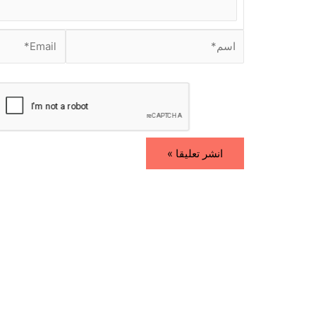
.
.
ا
E
س
m
م
a
i
*
l
*