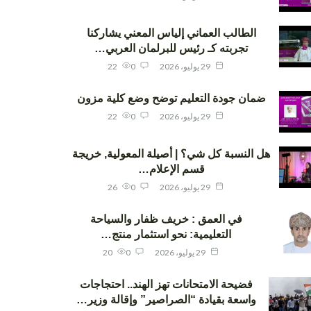
الطالب العماني إلياس المعني يشاركنا
تجربته كـ رئيس للبرلمان العربي…
29 يوليو، 2026
0
22
ضمان جودة التعليم توضح وضع كلية مزون
29 يوليو، 2026
0
22
هل النسبة كل شي؟ | أصيلة المعولية, خريجة
قسم الإعلام…
29 يوليو، 2026
0
26
في العمق : خريف ظفار والسياحة
التعليمية: نحو استثمار منتج…
29 يوليو، 2026
0
20
فضيحة الامتحانات تهز الهند.. احتجاجات
واسعة بقيادة “الصراصير” وإقالة وزير…