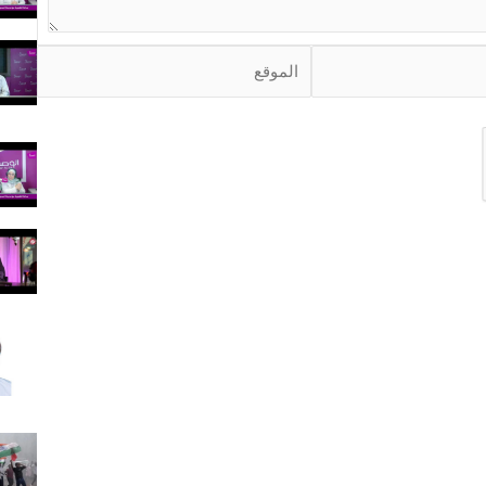
ا
ل
م
و
ق
ع