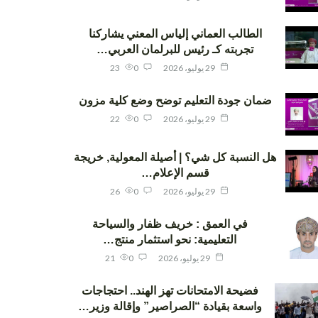
الطالب العماني إلياس المعني يشاركنا
تجربته كـ رئيس للبرلمان العربي…
29 يوليو، 2026
0
23
ضمان جودة التعليم توضح وضع كلية مزون
29 يوليو، 2026
0
22
هل النسبة كل شي؟ | أصيلة المعولية, خريجة
قسم الإعلام…
29 يوليو، 2026
0
26
في العمق : خريف ظفار والسياحة
التعليمية: نحو استثمار منتج…
29 يوليو، 2026
0
21
فضيحة الامتحانات تهز الهند.. احتجاجات
واسعة بقيادة “الصراصير” وإقالة وزير…