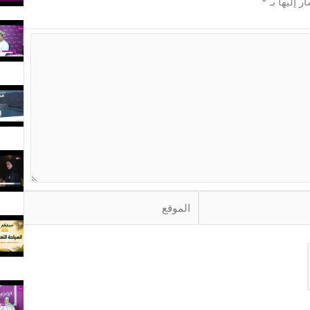
ر إليها بـ
*
ا
ل
م
و
ق
ع