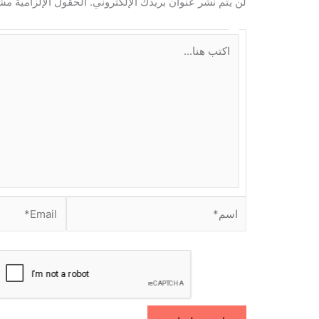
لن يتم نشر عنوان بريدك الإلكتروني.
الحقول الإلزامية مشا
ا
ك
ت
ب
ه
ن
ا
.
.
.
ا
E
س
m
م
a
i
*
l
*