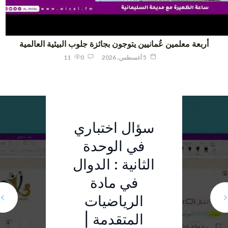
أربعة معلمين عُمانيين يتوجون بجائزة جلوب البيئية العالمية
5 أغسطس، 2026
0
11
الفائزون في
سؤال اختباري
سؤال اختباري
"جلوب
في الوحدة
في الوحدة
الأولى :
العالمية":
أربعة معلمين
الثانية : الدوال
عُمانيين
المعادلات
الإنجاز يؤكد
فخور بابنتي..
في مادة
والمتباينات |
يتوجون بجائزة
وتكريمها ضمن
نجاح جهود دمج
الرياضيات
المجيدين
الممارسات
جلوب البيئية
الصف الحادي
المتقدمة |