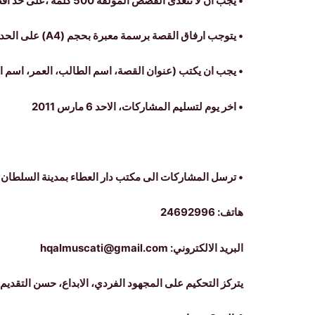
• يجب ان لا تتعدى القصص المؤلفة 500 كلمة ،على حد اقصى.
• يتوجب ارفاق القصة برسمة معبرة بحجم (A4) على الحد الاقصى.
• يجب ان يكتب (عنوان القصة، اسم الطالب، العمر، اسم ال
• اخر يوم لتسليم المشاركات، الاحد 6 مارس 2011
• ترسل المشاركات الى مكتب دار العطاء بمدينة السلطان قا
هاتف: 24692996
البريد الالكتروني: hqalmuscati@gmail.com
يتركز التحكيم على المجهود الفردي، الابداع، حسن التقديم 