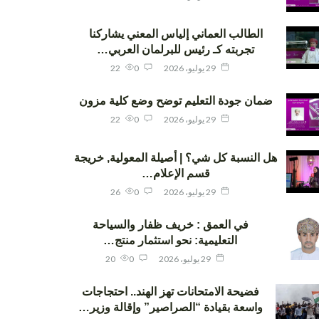
الطالب العماني إلياس المعني يشاركنا
تجربته كـ رئيس للبرلمان العربي…
29 يوليو، 2026
0
22
ضمان جودة التعليم توضح وضع كلية مزون
29 يوليو، 2026
0
22
هل النسبة كل شي؟ | أصيلة المعولية, خريجة
قسم الإعلام…
29 يوليو، 2026
0
26
في العمق : خريف ظفار والسياحة
التعليمية: نحو استثمار منتج…
29 يوليو، 2026
0
20
فضيحة الامتحانات تهز الهند.. احتجاجات
واسعة بقيادة “الصراصير” وإقالة وزير…