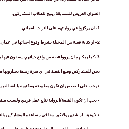
العنوان العريض للمسابقة، يتيح للطلاب المشاركين:
1- ان يركزوا في رواياتهم على التراث العماني.
2- او كتابة قصة من المخيلة بشرط وقوع احداثها في عمان.
3-كما يمكنهم ان يرووا قصة من واقع حياتهم، يصفون فيها مغامرة حصلت لهم في عمان.
يحق للمشاركين وضع القصة في اي فترة زمنية يختارونها س
• يجب على القصص ان تكون مطبوعة ومكتوبة باللغة العربية ا
• يجب ان تكون القصة/الرواية نتاج عمل فردي وليست منقو
• لا يحق للراشدين والاكبر سنا في مساعدة المشاركين بالت