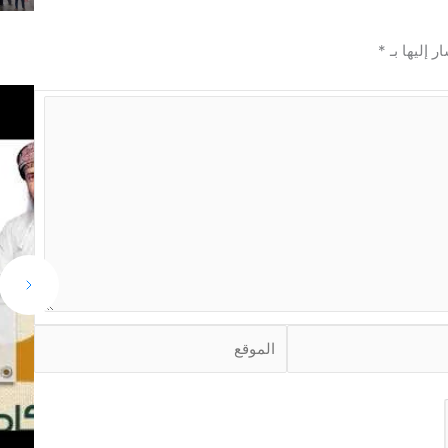
ر إليها بـ
*
ا
ل
م
و
ق