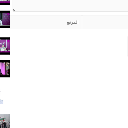
ا
ل
م
و
ق
ع