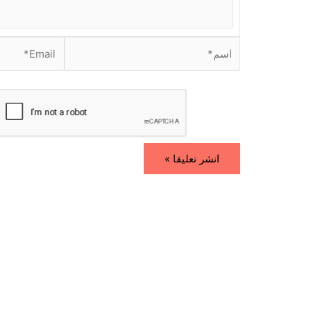
.
.
.
ا
E
س
m
م
a
i
*
l
*