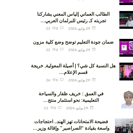
الطالب العماني إلياس المعني يشاركنا
تجربته كـ رئيس للبرلمان العربي…
29 يوليو، 2026
0
23
ضمان جودة التعليم توضح وضع كلية مزون
29 يوليو، 2026
0
22
هل النسبة كل شي؟ | أصيلة المعولية, خريجة
قسم الإعلام…
29 يوليو، 2026
0
26
في العمق : خريف ظفار والسياحة
التعليمية: نحو استثمار منتج…
29 يوليو، 2026
0
21
فضيحة الامتحانات تهز الهند.. احتجاجات
واسعة بقيادة “الصراصير” وإقالة وزير…