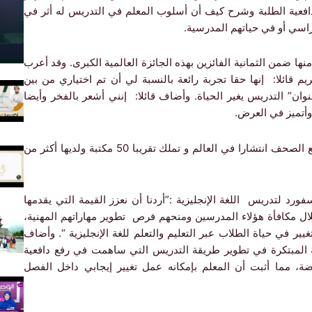
ية الطلبة وشرح كيف أن أسلوب المعلم في التدريس له أثر في
اسي أو في حياتهم المدرسية.
 ضمن الثمانية الفائزين بهذه الجائزة العالمية الكبرى. وقد أعرب
م قائلا: إنها حقا تجربة رائعة بالنسبة لي أن تم اختياري من بين
نوان” التدريس يغير الحياة. وأضاف قائلا: إنني أشعر بالفخر وأيضا
 وأتميز في العرض.
والجدير بالذكر أن صحيفة جامعة أكسفورد تعتبر من أوسع الصحف انتشارا في العالم و تملك تقريبا 50 مكتبة ولديها أكثر من
رد لتدريس اللغة الإنجليزية :”أردنا أن نعزز القيمة التي يقدمها
لال مكافأة هؤلاء المدرسين ومنحهم فرص تطوير مهاراتهم المهنية،
 في حياة الطلاب عبر التعليم والتعلم للغة الإنجليزية “. وأضاف
قته المبتكرة في تطوير طريقة التدريس التي ساهمت في رفع دافعية
ة، مما أثبت أن المعلم بإمكانه عمل تغيير إيجابي داخل الفصل