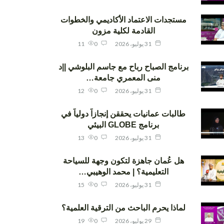
مستجدات الاعتماد الأكاديمي والخطوات
القادمة لكلية مزون
31 يوليو، 2026
0
11
برنامج الصباح رباح مع جاسم البلوشي ||د
منى المعمري جامعة…
31 يوليو، 2026
0
12
طالبات عمانيات يحققن إنجازاً دولياً في
برنامج GLOBE البيئي
31 يوليو، 2026
0
13
هل عُمان جاهزة لتكون وجهة للسياحة
التعليمية؟ | محمد الوهيبي…
31 يوليو، 2026
0
15
لماذا يحرم الباحث من الترقية العلمية؟
29 يوليو، 2026
0
19