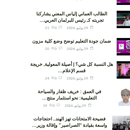
الطالب العماني إلياس المعني يشاركنا
تجربته كـ رئيس للبرلمان العربي…
29 يوليو، 2026
0
21
ضمان جودة التعليم توضح وضع كلية مزون
29 يوليو، 2026
0
20
هل النسبة كل شي؟ | أصيلة المعولية, خريجة
قسم الإعلام…
29 يوليو، 2026
0
24
في العمق : خريف ظفار والسياحة
التعليمية: نحو استثمار منتج…
29 يوليو، 2026
0
19
فضيحة الامتحانات تهز الهند.. احتجاجات
واسعة بقيادة “الصراصير” وإقالة وزير…