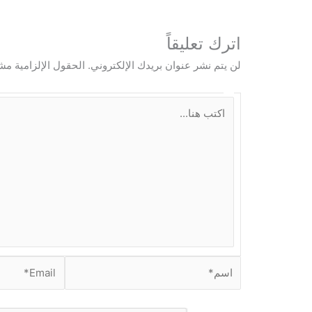
اترك تعليقاً
لن يتم نشر عنوان بريدك الإلكتروني.
الحقول الإلزامية مشا
ا
ك
ت
ب
ه
ن
ا
.
.
.
ا
E
س
m
م
a