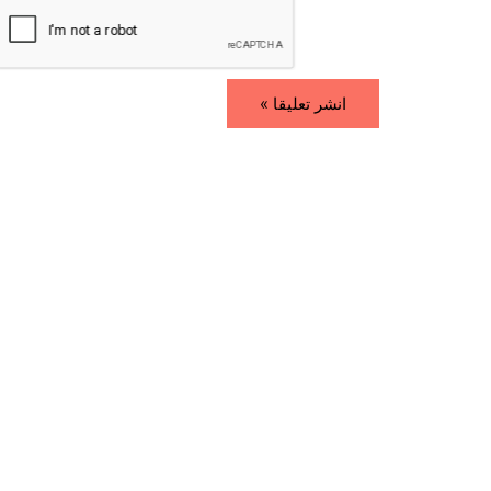
i
*
l
*