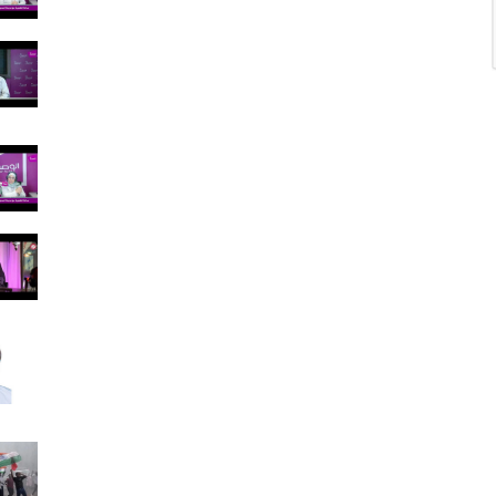
و
ق
ع