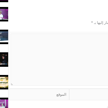
ر إليها بـ
*
ا
ل
م