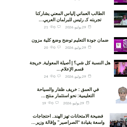
الطالب العماني إلياس المعني يشاركنا
تجربته كـ رئيس للبرلمان العربي…
29 يوليو، 2026
0
21
ضمان جودة التعليم توضح وضع كلية مزون
29 يوليو، 2026
0
20
هل النسبة كل شي؟ | أصيلة المعولية, خريجة
قسم الإعلام…
29 يوليو، 2026
0
24
في العمق : خريف ظفار والسياحة
التعليمية: نحو استثمار منتج…
29 يوليو، 2026
0
19
فضيحة الامتحانات تهز الهند.. احتجاجات
واسعة بقيادة “الصراصير” وإقالة وزير…