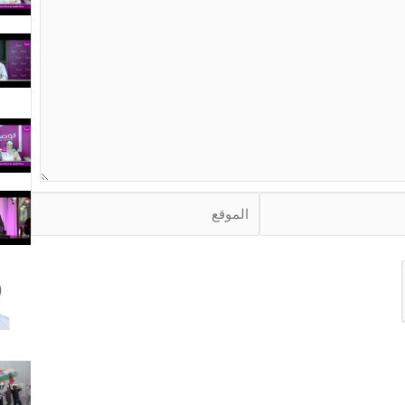
ا
ل
م
و
ق
ع