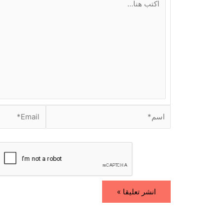
ك
ت
ب
ه
ن
ا
.
.
.
ا
E
س
m
م
a
i
*
l
*