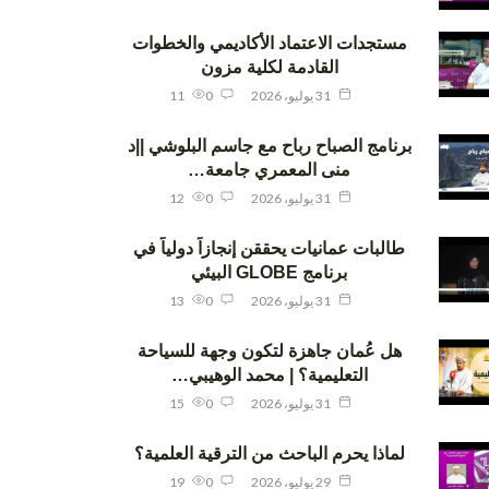
مستجدات الاعتماد الأكاديمي والخطوات
القادمة لكلية مزون
31 يوليو، 2026
0
11
برنامج الصباح رباح مع جاسم البلوشي ||د
منى المعمري جامعة…
31 يوليو، 2026
0
12
طالبات عمانيات يحققن إنجازاً دولياً في
برنامج GLOBE البيئي
31 يوليو، 2026
0
13
هل عُمان جاهزة لتكون وجهة للسياحة
التعليمية؟ | محمد الوهيبي…
31 يوليو، 2026
0
15
لماذا يحرم الباحث من الترقية العلمية؟
29 يوليو، 2026
0
19