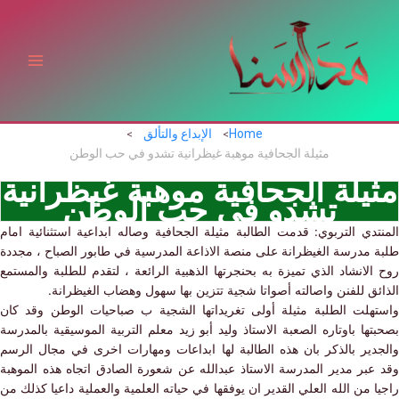
ي
توى
Home
الإبداع والتألق
مثيلة الجحافية موهبة غيظرانية تشدو في حب الوطن
يلة الجحافية موهبة غيظرانية
تشدو في حب الوطن
دي التربوي: قدمت الطالبة مثيلة الجحافية وصاله ابداعية استثنائية امام
 مدرسة الغيظرانة على منصة الاذاعة المدرسية في طابور الصباح ، مجددة
لانشاد الذي تميزة به بحنجرتها الذهبية الرائعة ، لتقدم للطلبة والمستمع
ق
للفنن واصالته أصواتا شجية تتزين بها سهول وهضاب الغيظرانة.
هلت الطلبة مثيلة أولى تغريداتها الشجية ب صباحيات الوطن وقد كان
ها باوتاره الصعبة الاستاذ وليد أبو زيد معلم التربية الموسيقية بالمدرسة
دير بالذكر بان هذه الطالبة لها ابداعات ومهارات اخرى في مجال الرسم
عبر مدير المدرسة الاستاذ عبدالله عن شعورة الصادق اتجاه هذه الموهبة
 من الله العلي القدير ان يوفقها في حياته العلمية والعملية داعيا كذلك من