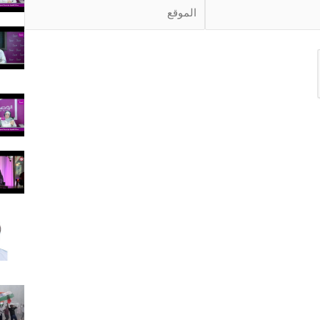
ا
ل
م
و
ق
ع