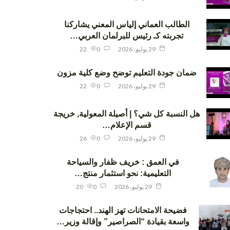
الطالب العماني إلياس المعني يشاركنا
تجربته كـ رئيس للبرلمان العربي…
29 يوليو، 2026
0
22
ضمان جودة التعليم توضح وضع كلية مزون
29 يوليو، 2026
0
22
هل النسبة كل شي؟ | أصيلة المعولية, خريجة
قسم الإعلام…
29 يوليو، 2026
0
26
في العمق : خريف ظفار والسياحة
التعليمية: نحو استثمار منتج…
29 يوليو، 2026
0
20
فضيحة الامتحانات تهز الهند.. احتجاجات
واسعة بقيادة “الصراصير” وإقالة وزير…