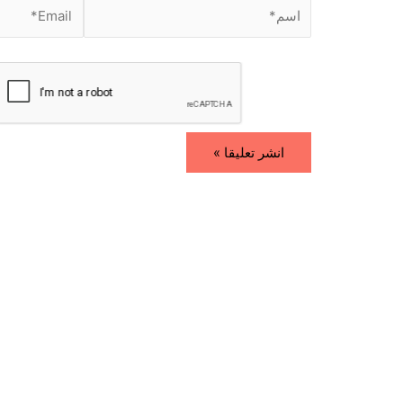
ا
E
س
m
م
a
i
*
l
*