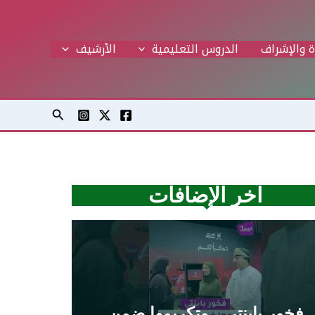
ة والإشراف
الدروس التعليمية
اﻷرشيف
البحث
آخر الإضافات
فخور بابنتي.. وتكريمها ضمن