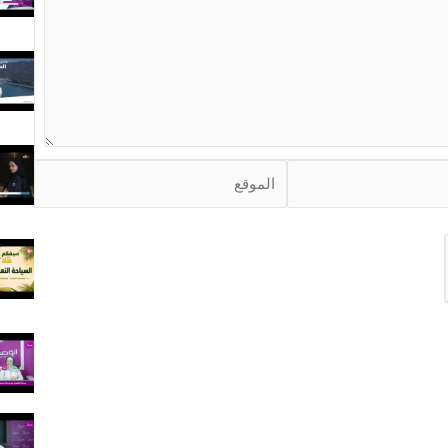
ا
ل
م
و
ق
ع