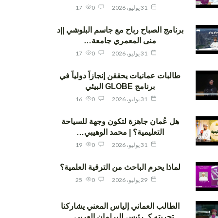
31 يوليو، 2026
0
17
برنامج الصباح رباح مع جاسم البلوشي ||د
منى المعمري جامعة…
31 يوليو، 2026
0
17
طالبات عمانيات يحققن إنجازاً دولياً في
برنامج GLOBE البيئي
31 يوليو، 2026
0
16
هل عُمان جاهزة لتكون وجهة للسياحة
التعليمية؟ | محمد الوهيبي…
31 يوليو، 2026
0
19
لماذا يحرم الباحث من الترقية العلمية؟
29 يوليو، 2026
0
25
الطالب العماني إلياس المعني يشاركنا
تجربته كـ رئيس للبرلمان العربي…