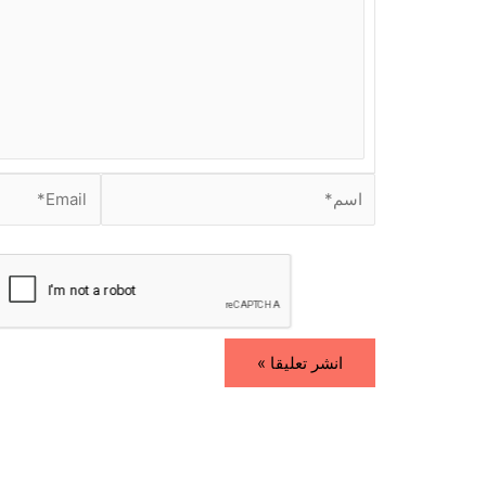
ب
ه
ن
ا
.
.
.
ا
E
س
m
م
a
i
*
l
*