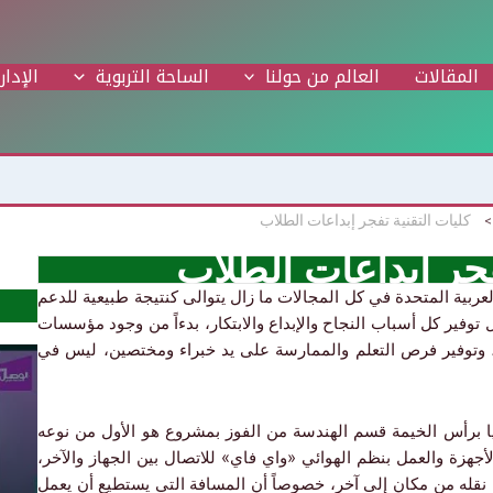
المقالات
العالم من حولنا
الساحة التربوية
الإدار
كليات التقنية تفجر إبداعات الطلاب
فجر إبداعات الطلاب
لعربية المتحدة في كل المجالات ما زال يتوالى كنتيجة طبيعية للدعم
وفير كل أسباب النجاح والإبداع والابتكار، بدءاً من وجود
مؤسسات
، وتوفير فرص التعلم والممارسة على يد خبراء ومختصين، ليس في
يا برأس الخيمة قسم الهندسة من الفوز بمشروع هو الأول من نوعه
أجهزة والعمل بنظم الهوائي «واي فاي» للاتصال بين الجهاز والآخر،
نقله من مكان إلى آخر، خصوصاً أن المسافة التي يستطيع أن يعمل