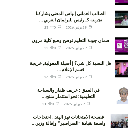
الطالب العماني إلياس المعني يشاركنا
تجربته كـ رئيس للبرلمان العربي…
29 يوليو، 2026
0
23
ضمان جودة التعليم توضح وضع كلية مزون
29 يوليو، 2026
0
22
هل النسبة كل شي؟ | أصيلة المعولية, خريجة
قسم الإعلام…
29 يوليو، 2026
0
26
في العمق : خريف ظفار والسياحة
التعليمية: نحو استثمار منتج…
29 يوليو، 2026
0
21
فضيحة الامتحانات تهز الهند.. احتجاجات
واسعة بقيادة “الصراصير” وإقالة وزير…