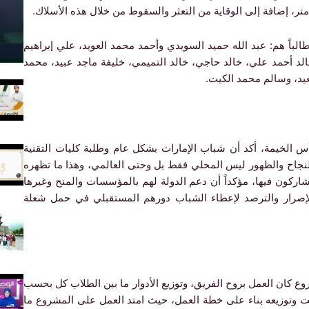
ن الطلبة المشاركين في المشروع والبالغ عددهم 15 طالباً هم: عبد الله حميد السويدي وأحمد محمد العويد، علي إبراهيم
د أحمد علي، خالد حاجي، خالد التميمي، خليفة ماجد عبيد، محمد
يد، وسالم محمد الكيت.
رأس الخيمة، أكد أن شباب الإمارات بشكل عام وطلبة كليات التقنية
نجاح والظهور ليس المحلي فقط بل وحتى العالمي، وهذا ما تظهره
يشاركون فيها، مؤكداً أن دعم الدولة لهم بالمؤسسات والمنح وغيرها
 الإصرار والترصد لإعطاء الشباب دورهم المستقبلي في حمل شعلة
ع كان العمل بروح الفريق، وتوزيع الأدوار ما بين الطلاب كل بحسب
وتوزيعه بناء على خطة العمل، حيث امتد العمل على المشروع ما