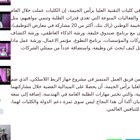
ي كليات التقنية العليا برأس الخيمة، إن الكليات عملت خلال العام
لأنشطة والفعاليات المنوعة التي تغذي قدرات الطلبة وتنمي مواهبهم، مثل
تدشين مجلس أبشر في كليات رأس الخيمة – بنك رأس الخيمة الوطني (راك بنك، أكثر من 20 مشاركة في معارض التوظيف)،
اون مع برنامج صندوق خليفة، ورشة الذكاء العاطفي، ورشة اكتشاف
شركات والمؤسسات، برنامج التطوع، مؤتمر الاعمال، ورشة عمل ماذا
مل كيف ابحث عن وظيفة، واستضافة عدداً من ممثلي الشركات.
 فريق العمل المتميز في مشروع جهاز الربط اللاسلكي، الذي ضم
لعليا برأس الخيمة، أن يحصلا على الميدالية الفضية خلال مشاركتهما
ة، والتي تختبر مهارات الطلبة العامة في الهندسة، إضافة إلى سعة
ان أكدا أن هذا النجاح ليس سوى ثمرة دعم الدولة والكليات لهما،
للتنافس العالمي.