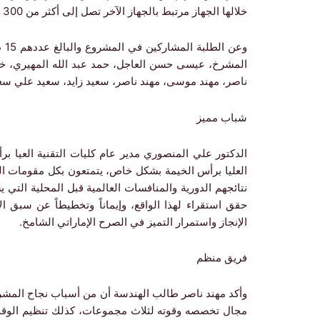
خلالها الجهاز مرتبط بالجهاز الآخر تصل إلى أكثر من 300 متر، إضافة إلى الوقاية من التعثر والسقوط من خلال هذه الأسلاك.
وع
المشرخ، عيسى حسن العاجل، حمد عبد الله المهيري، خال
ناصر، مهند موسى، مهند ناصر، سعيد زايد، سعيد علي سع
شباب مميز
الدكتور علي المنصوري مدير عام كليات التقنية العيا ب
العليا برأس الخيمة بشكل خاص، يتمتعون بكل مقومات ال
نتائجهم الدورية والمنافسات العالمية قبل المحلية التي 
حقق استقراء لهذا الواقع، وإيماناً وتخطيطاً عن سبق
الإنجاز واستمرار التميز في الصرح الإماراتي الشامخ.
فريق منظم
وأكد مهند ناصر طالب الهندسة أن من أسباب نجاح المشرو
مجال تخصصه وقوته لثلاث مجموعات، كذلك تنظيم الوقت 