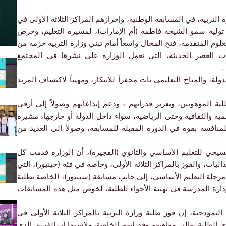
لتربية، في المسابقة الوطنية، وإحرازهم المراكز الثلاثة الأولى في
 توليه سمو الشيخة فاطمة (أم الإمارات)، لمسيرة التعليم، وحرص
وم المتقدمة، فتح المجال واسعاً أمام تبني وزارة التربية حزمة من
دوات العصر الحديثة، التي تعمل الوزارة على نشرها في المجتمع
.
ة، والمناخ التعليمي بات محفزاً للابتكار، ومهيئاً لاكتشاف المزيد
بة الموهوبين، وتعزيز قدراتهم ، ودعم إبداعاتهم وصولاً إلى أرقى
ة والثقافية وحتى الرياضية، سواء داخل الدولة أو خارجها، مشيرة
لمنافسة بقوة في الدورة المقبلة للمسابقة، وصولاً إلى العديد من
جي للتعليم الأساسي والثانوي (الفجيرة)، أن الوزارة قدمت كل
يات، والفوز بالمراكز الثلاثة الأولى، وخاصة في فئة (جينيور)، التي
 مرحلة التعليم الأساسي، إلى جانب مسابقة (سينيور)، الخاصة بطلبة
إدارة المدرسة في تهيئة الأجواء للطلبة، لخوض مثل هذه المسابقات
موذجية، إن فوز طلبة وزارة التربية بالمراكز الثلاثة الأولى في
 الطلبة، وإلى مواهبهم وقدراتهم الخاصة، ولاسيما أن الفريق الذي