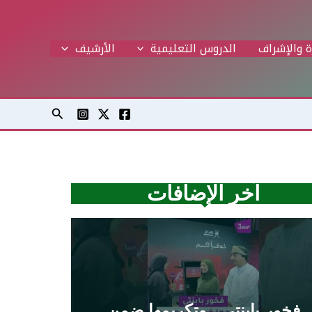
ة والإشراف
الدروس التعليمية
اﻷرشيف
البحث
آخر الإضافات
فخور بابنتي.. وتكريمها ضمن