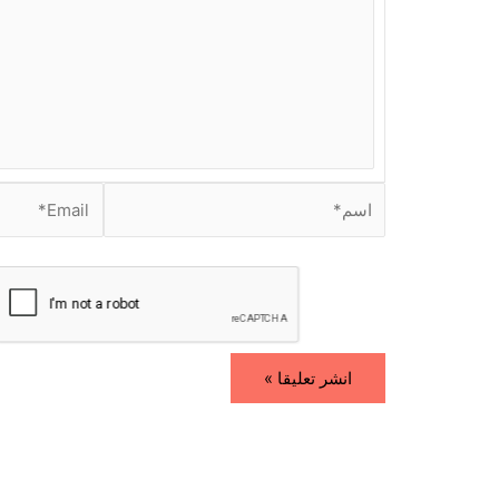
ب
ه
ن
ا
.
.
.
ا
E
س
m
م
a
i
*
l
*