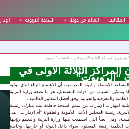
المقالات
العالم من حولنا
الساحة التربوية
الإدار
طلبة “التربية” يحرزون المراكز الثلاثة الأولى في منافسات “الروبوت”
المراكز الثلاثة الأولى في
 “الروبوت”
لمساعد للأنشطة والبيئة المدرسية، أن الاهتمام البالغ الذي توليه
لحياة وتمكين الشباب من أدوات المستقبل، هو ما تضعه
وزارة التربية
علمية والمعرفية والحياتية، وفق أفضل المعايير العالمية .
وطنية لمهارات الإمارات من سمو الشيخة فاطمة بنت مبارك، رئيسة
لأسرية، رئيسة المجلس الأعلى للأمومة والطفولة “أم الإمارات”، هي
فسية، وهي أيضاً التي استمدت منها وزارة التربية والتعليم رؤيتها
ات العلمية رفيعة المستوى سواء داخل الدولة أو خارجها، وخاصة