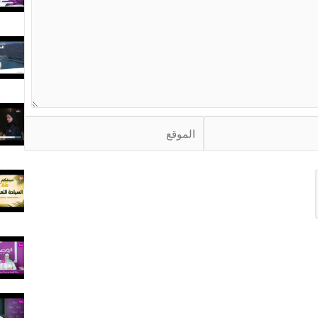
ا
ل
م
و
ق
ع