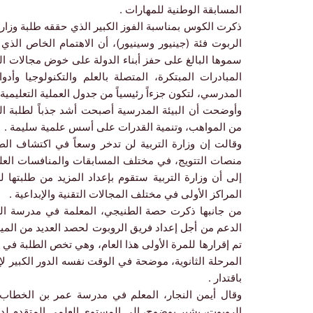
المسابقة الوطنية للمهارات .
ذكرت الكوس بمناسبة الفوز الكبير الذي حققه طلبة وزارة ا
الربوت فئة (جينيور وسينيور)، أن الاهتمام الخاص الذي
سموها البالغ على حفز أبناء الدولة على خوض مجالات العل
المبادرات المبتكرة، المتصلة بالعلم والتكنولوجيا وأ
المدرسي، لتكون جزءاً رئيسياً من جدول العملية التعليمية 
وأوضحت أن البيئة المدرسية أصبحت أشد جذباً لطلبة الدول
من المواهب، وتنمية القدرات على أسس علمية سليمة .
وقالت إن وزارة التربية لن تدخر وسعاً في اكتشاف الطل
منصات التتويج، في مختلف المسابقات والمنافسات العلمي
إلى أن وزارة التربية ستقوم بإعداد المزيد من طلبتها ل
المراكز الأولى في مختلف المجالات التقنية والإبداعية .
من جانبها ذكرت حصة الطنيجي، المعلمة في مدرسة السي
الدعم من أجل إعداد فريق الروبوت لحصد العديد من الميدال
تم إقرارها للمرة الأولى هذا العام، وهي تخص الطلبة في
المرحلة الثانوية، موضحة في الوقت نفسه الدور الكبير ل
باقتدار .
وقال أيمن النجار، المعلم في مدرسة عمر بن الخطاب الن
الروبوت، يشير بوضوح، إلى المستوى العلمي المتقدم لدى