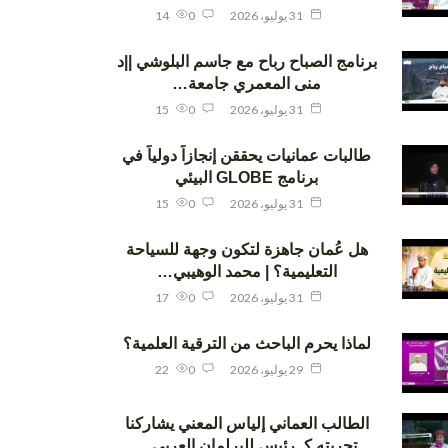
31 يوليو، 2026
0
14
برنامج الصباح رباح مع جاسم البلوشي ||د
منى المعمري جامعة…
31 يوليو، 2026
0
15
طالبات عمانيات يحققن إنجازاً دولياً في
برنامج GLOBE البيئي
31 يوليو، 2026
0
15
هل عُمان جاهزة لتكون وجهة للسياحة
التعليمية؟ | محمد الوهيبي…
31 يوليو، 2026
0
17
لماذا يحرم الباحث من الترقية العلمية؟
29 يوليو، 2026
0
22
الطالب العماني إلياس المعني يشاركنا
تجربته كـ رئيس للبرلمان العربي…