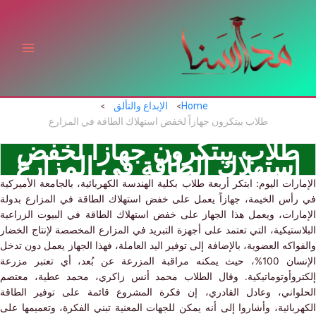
ي
توى
Home
الإبداع والتألق
طلاب يبتكرون جهازاً لخفض استهلاك الطاقة في المزارع
لاب يبتكرون جهازاً لخفض
ستهلاك الطاقة في المزارع
رات اليوم: ابتكر أربعة طلاب بكلية الهندسة الكهربائية، بالجامعة الأميركية
أس الخيمة، جهازاً يعمل على خفض استهلاك الطاقة في المزارع بدولة
ارات، ويعمل هذا الجهاز على خفض استهلاك الطاقة في البيوت
الزراعية
ستيكية، التي تعتمد على أجهزة التبريد في المزارع المخصصة لإنتاج الخضار
اكه العضوية، بالإضافة إلى توفير اليد العاملة، فهذا الجهاز يعمل دون تدخل
الإنسان 100%، حيث يمكنه مراقبة المزرعة عن بُعد، أي تعتبر مزرعة
روأوتوماتيكية. وقال الطلاب محمد أنس زاكري، محمد عطية، معتصم
واني، وعادل القادري، إن فكرة المشروع قائمة على توفير الطاقة
بائية، وأشاروا إلى أنه يمكن للجهات المعنية تبني الفكرة، وتعميمها على