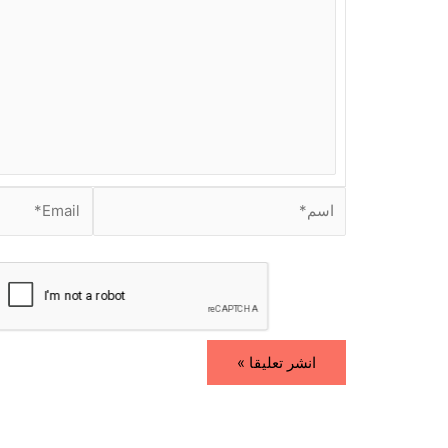
ت
ب
ه
ن
ا
.
.
.
ا
E
س
m
م
a
i
*
l
*