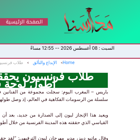
خطي
لى
لمحتوى
الصفحة الرئيسية
السبت : 08 أغسطس 2026 -- 12:55 مساءً
Home
الإبداع والتألق
طلاب فرنسيون يحققو
أطول لوحة ف
باريس – المغرب اليوم: سجلت مجموعة من الفنانين ف
سلسلة من الرسومات الفكاهية في العالم، إذ وصل طولها إلى 1.6 كي
القياسي الذي حققته هذه المدينة الفرنسية من خلال أطول لوحة ر
وقال ماتيو دييز، مدير مهرجان ليون الترفيهي: “لقد حق