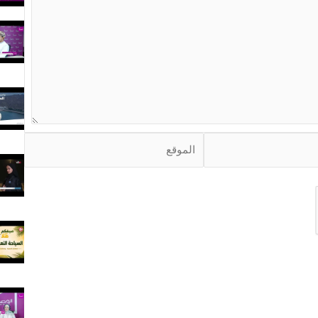
ا
ل
م
و
ق
ع