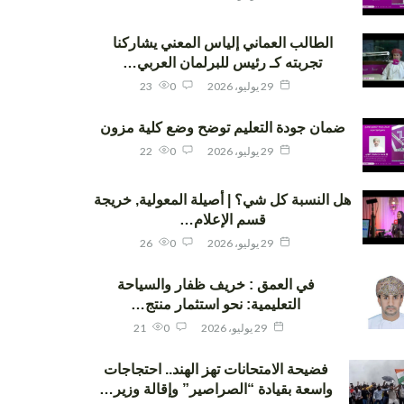
الطالب العماني إلياس المعني يشاركنا
تجربته كـ رئيس للبرلمان العربي…
29 يوليو، 2026
0
23
ضمان جودة التعليم توضح وضع كلية مزون
29 يوليو، 2026
0
22
هل النسبة كل شي؟ | أصيلة المعولية, خريجة
قسم الإعلام…
29 يوليو، 2026
0
26
في العمق : خريف ظفار والسياحة
التعليمية: نحو استثمار منتج…
29 يوليو، 2026
0
21
فضيحة الامتحانات تهز الهند.. احتجاجات
واسعة بقيادة “الصراصير” وإقالة وزير…