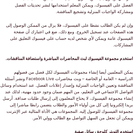
ل على الفيسبوك، ويمكن المعلم استخدامها لنشر تحديثات الفصل
كة الواجبات المنزلية وتشجيع المناقشة.
لم يكن الطالب نشطا على الفيسبوك، فلا يزال من الممكن الوصول إلى
الصفحات عند تسجيل الخروج. ومع ذلك، ضع في اعتبارك أن صفحة
سبوك عامة ويمكن لأي شخص لديه حساب على فيسبوك التعليق على
اركات.
دم مجموعة الفيسبوك لبث المحاضرات المباشرة واستضافة المناقشات.
 المعلمين أيضا إنشاء مجموعات الفيسبوك لكل فصل من فصولهم
الدراسية – العامة أو الخاصة – وبث محاضرات Facebook Live ونشر أسئلة
قشة وتعيين الواجبات المنزلية وإصدار إعلانات الفصل. عند استخدام وسائل
صل الاجتماعي في التعليم، من المهم ضمان وجود حدود مهنية، لذلك عند
ء مجموعة الفيسبوك، لا يحتاج المعلمون إلى إرسال طلبات صداقة. أرسل
 إلكترونيا إلى كل من أولياء الأمور والطلاب يتضمن رابطا مباشرا إلى
ة الفيسبوك للوصول إليه. المجموعات هي الأداة المثالية عبر الإنترنت
ن أن تجعل من السهل التواصل مع الطالب وولي الأمر.
دم التويتر كلوحة رسائل صفية