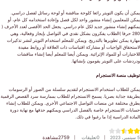
 أن يكون التويتر رائعا كلوحة مناقشة أو لوحة رسائل لفصل دراسي.
 للمعلمين إنشاء منشور واحد لكل فصل وإعادة استخدامه كل عام، أو
هم إنشاء منشور جديد لكل عام دراسي. يجعل الحد الأقصى لعدد الأحرف (
280 حرفا )الطلاب يفكرون بشكل نقدي في التواصل بإيجاز وفعالية، وهي
 يمكن تطويرها بالتدريج. ويمكن للمعلم استخدام التويتر لنشر تذكيرات
قاق الواجبات أو مشاركة اقتباسات ذات العلاقة أو روابط مفيدة
بارات أو للمواد الإثرائية. ويمكن أيضا للمعلم أيضا إنشاء مناقشات
ات على التويتر يقومون بإنشائها.
ف منصة الانستجرام
 للطلاب استخدام الانستجرام لتقديم سلسلة من الصور أو الرسومات
قة جذابة بصريا. يسمح الانستجرام للطلاب بممارسة سرد القصص الرقمية
 مختلفة عن منصات التواصل الاجتماعي الأخرى. ويمكن للطلاب إنشاء
ات الانستجرام خاصة بالفصل الدراسي ويمكنهم حذفها مع نهاية دورة
ة الدراسية إذا ما رغبوا في ذلك.
0
تعليقات
2759
مشاهدة