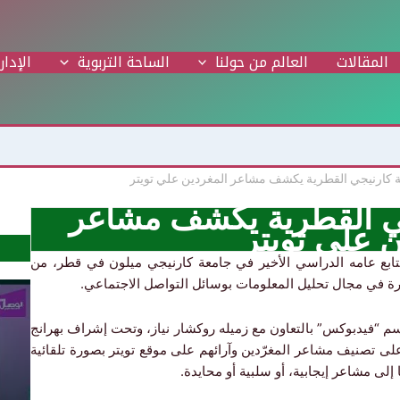
المقالات
العالم من حولنا
الساحة التربوية
الإدار
 كارنيجي القطرية يكشف مشاعر المغردين علي تويتر
ي القطرية يكشف مشاعر
ن علي تويتر
صبيح بن وصي (22 عاماً)، الذي يتابع عامه الدراسي الأخير في جامعة كارنيجي ميلون في قطر، من
 في مجال تحليل المعلومات بوسائل التواصل الاجتماعي.
سم “فيدبوكس” بالتعاون مع زميله روكشار نياز، وتحت إشراف بهرانج
لى تصنيف مشاعر المغرّدين وآرائهم على موقع تويتر بصورة تلقائية
إلى مشاعر إيجابية، أو سلبية أو محايدة.