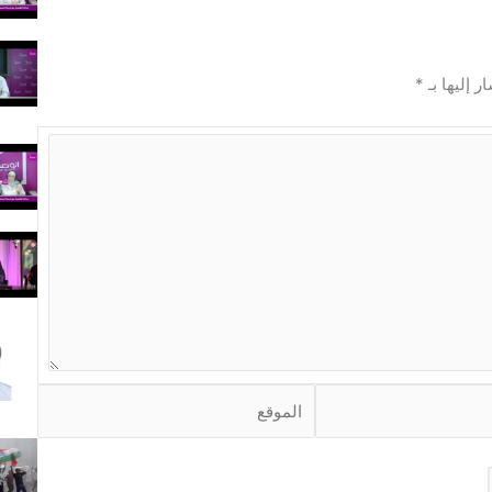
ر إليها بـ
*
ا
ل
م
و