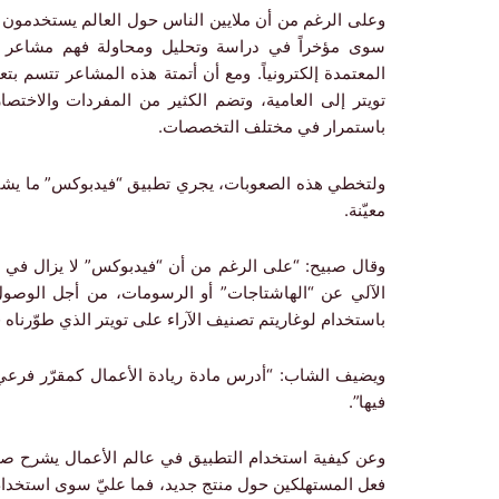
وعلى الرغم من أن ملايين الناس حول العالم يستخدمون موق
سوى مؤخراً في دراسة وتحليل ومحاولة فهم مشاعر المغ
المعتمدة إلكترونياً. ومع أن أتمتة هذه المشاعر تتسم بتعق
تويتر إلى العامية، وتضم الكثير من المفردات والاختصا
باستمرار في مختلف التخصصات.
ولتخطي هذه الصعوبات، يجري تطبيق “فيدبوكس” ما يشب
معيّنة.
وقال صبيح: “على الرغم من أن “فيدبوكس” لا يزال في مر
الآلي عن “الهاشتاجات” أو الرسومات، من أجل الوصول ل
باستخدام لوغاريتم تصنيف الآراء على تويتر الذي طوّرناه ف
ويضيف الشاب: “أدرس مادة ريادة الأعمال كمقرّر فرعي، و
فيها”.
وعن كيفية استخدام التطبيق في عالم الأعمال يشرح صبي
فعل المستهلكين حول منتج جديد، فما عليّ سوى استخدام 