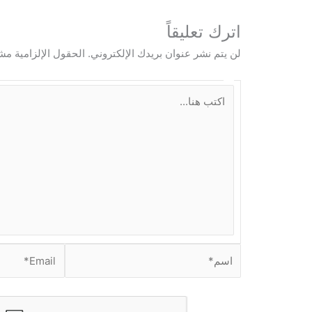
اترك تعليقاً
لن يتم نشر عنوان بريدك الإلكتروني.
الحقول الإلزامية مشا
ا
ك
ت
ب
ه
ن
ا
.
.
.
ا
E
س
m
م
a
i
*