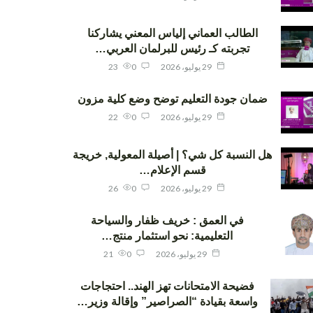
الطالب العماني إلياس المعني يشاركنا
تجربته كـ رئيس للبرلمان العربي…
29 يوليو، 2026
0
23
ضمان جودة التعليم توضح وضع كلية مزون
29 يوليو، 2026
0
22
هل النسبة كل شي؟ | أصيلة المعولية, خريجة
قسم الإعلام…
29 يوليو، 2026
0
26
في العمق : خريف ظفار والسياحة
التعليمية: نحو استثمار منتج…
29 يوليو، 2026
0
21
فضيحة الامتحانات تهز الهند.. احتجاجات
واسعة بقيادة “الصراصير” وإقالة وزير…