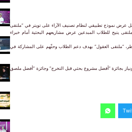
ل عرض نموذج تطبيقي لنظام تصنيف الآراء على تويتر في “ملتقى
، وهو ملتقى يتيح للطلاب المبدعين عرض مشاريعهم البحثية أمام خبراء
طر، “ملتقى العقول” بهدف دعم الطلاب وحثّهم على المشاركة في
ونياز بجائزة “أفضل مشروع بحثي قبل التخرج” وجائزة “أفضل ملصق
Twi