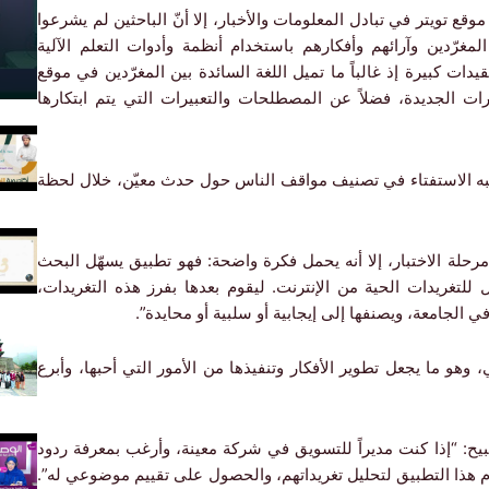
ع تويتر في تبادل المعلومات والأخبار، إلا أنّ الباحثين لم يشرعوا
رّدين وآرائهم وأفكارهم باستخدام أنظمة وأدوات التعلم الآلية
يدات كبيرة إذ غالباً ما تميل اللغة السائدة بين المغرّدين في موقع
رات الجديدة، فضلاً عن المصطلحات والتعبيرات التي يتم ابتكارها
ه الاستفتاء في تصنيف مواقف الناس حول حدث معيّن، خلال لحظة
حلة الاختبار، إلا أنه يحمل فكرة واضحة: فهو تطبيق يسهّل البحث
لتغريدات الحية من الإنترنت. ليقوم بعدها بفرز هذه التغريدات،
ي الجامعة، ويصنفها إلى إيجابية أو سلبية أو محايدة”.
هو ما يجعل تطوير الأفكار وتنفيذها من الأمور التي أحبها، وأبرع
ح: “إذا كنت مديراً للتسويق في شركة معينة، وأرغب بمعرفة ردود
هذا التطبيق لتحليل تغريداتهم، والحصول على تقييم موضوعي له”.