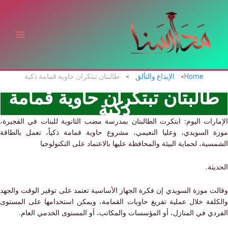
ي
توى
Home
الإبداع والتألق
طالبتان تبتكران حاوية قمامة ذكية
البتان تبتكران حاوية قمامة
ذكية
ارات اليوم: ابتكرت الطالبتان بمدرسة مضب الثانوية للبنات في الفجيرة،
 السويدي، وعليا النعيمي، مشروع حاوية قمامة ذكياً، تعمل بالطاقة
ية، لحماية البيئة والمحافظة عليها بالاعتماد على التكنولوجيا
ثة.
ت موزة السويدي إن فكرة الجهاز الأساسية تعتمد على توفير الوقت والجهد
لفة خلال عملية تفريغ حاويات القمامة، ويمكن استخدامها على المستوى
دي في المنازل، أو المؤسسات والمكاتب، أو المستوى الخدمي العام.