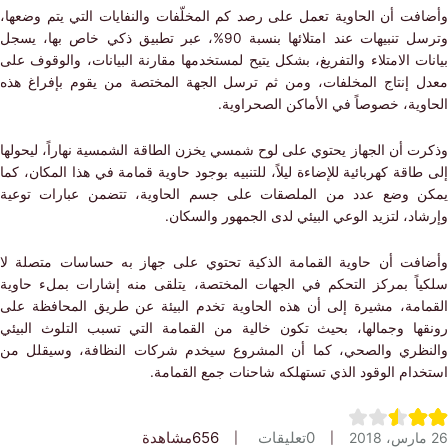
فت أن الحاوية تعمل على رصد كم المخلّفات والنفايات التي يتم وضعها،
وترسل تنبيهات عند امتلائها بنسبة 90%، عبر تطبيق ذكي خاص بها، يسجل
ت الامتلاء والتفريغ، بشكل يتيح لمستخدمها مقارنة البيانات، والوقوف على
 إنتاج المخلفات، ومن ثم ترسل الجهة المختصة من يقوم بإفراغ هذه
ية، خصوصاً في الأماكن الصحراوية.
ت أن الجهاز يحتوي على لوح شمسي يخزن الطاقة الشمسية نهاراً، ليحولها
اقة كهربائية للإضاءة ليلاً، للتنبيه بوجود حاوية قمامة في هذا المكان، كما
 وضع عدد من الملصقات على جسم الحاوية، تتضمن عبارات توعية
د، لتزيد الوعي البيئي لدى الجمهور والسكان.
فت أن حاوية القمامة الذكية تحتوي على جهاز به حساسات متصلة لا
اً بمركز التحكم في الجهات المختصة، يتلقى منه إشارات بملء حاوية
امة، مشيرة إلى أن هذه الحاوية تخدم البيئة عن طريق المحافظة على
ها وجمالها، بحيث تكون خالية من القمامة التي تسبب التلوث البيئي
ظري والصحي، كما أن المشروع سيخدم شركات النظافة، وسيقلل من
دام الوقود الذي تستهلكه شاحنات جمع القمامة.
0
تعليقات
656
مشاهدة