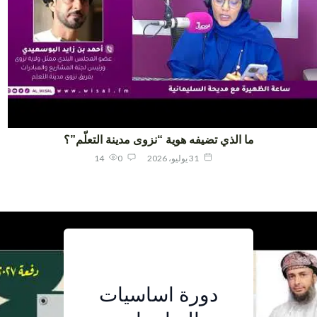
ما الذي تضيفه هوية “نزوى مدينة التعلّم”؟
31 يوليو، 2026
0
14
مخيم جسر
دورة اساسيات
أربعة معلمين
دورة اساسيات
لمادة
اللغة الصينية..