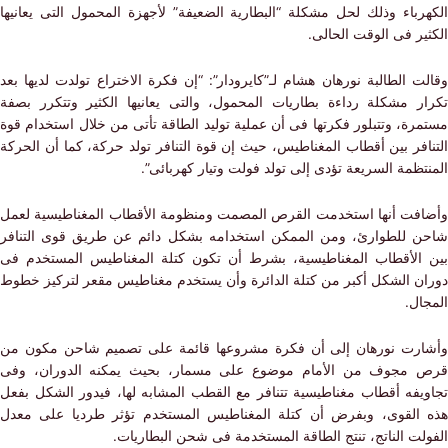
رباء وذلك لحل مشكلة “البطارية الضعيفة” لأجهزة المحمول التى يعانيها
ر فى الوقت الحالى.
 الطالبة نورهان هشام لـ”كايرودار”: “إن فكرة الاختراع تولدت لديها بعد
ر مشكلة رداءة بطاريات المحمول، والتى يعانيها الكثير وتتكرر بصفة
ة، وتتبلور فكرتها فى أن عملية توليد الطاقة تأتى من خلال استخدام قوة
فر بين أقطاب المغناطيس، حيث إن قوة التنافر تولد حركة، كما أن الحركة
ظمة السريعة تؤدى إلى تولد فولت وتيار كهربائى”.
فت أنها استخدمت القرص المصمت ومنظومة الأقطاب المغناطيسية لعمل
 للطوارئ، ومن الممكن استخدامه بشكل دائم عن طريق قوى التنافر
الأقطاب المغناطيسية، بشرط أن تكون كتلة المغناطيس المستخدم فى
ن الشكل أكبر من كتلة الدائرة وأن يستخدم مغناطيس مقعر لتركيز خطوط
ل.
رت نورهان إلى أن فكرة مشروعها قائمة على تصميم شاحن مكون من
مجوف من الأمام موضوع على مسمار، بحيث يمكنه الدوران، وفى
يفه أقطاب مغناطيسية تتنافر مع القطب المشابه لها، فيدور الشكل بفعل
القوى، وبفرض أن كتلة المغناطيس المستخدم تؤثر طرديا على معدل
ت الناتج، تنتج الطاقة المستخدمة فى شحن البطاريات.