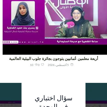
أربعة معلمين عُمانيين يتوجون بجائزة جلوب البيئية العالمية
5 أغسطس، 2026
0
10
الفائزون في
سؤال اختباري
سؤال اختباري
"جلوب
في الوحدة
في الوحدة