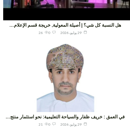
هل النسبة كل شي؟ | أصيلة المعولية, خريجة قسم الإعلام…
29 يوليو، 2026
0
26
ي العمق : خريف ظفار والسياحة التعليمية: نحو استثمار منتج…
29 يوليو، 2026
0
21