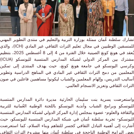
ك سلطنة عُمان ممثلة بوزارة التربية والتعليم في منتدى التطوير المهني
سقين الوطنيين في مجال تعليم التراث الثقافي غير المادي (
ICH
)، والذي
يُعقد في هونغ كونغ الصينية خلال الفترة من 4 إلى 8 أغسطس 2025، بتنظيم
ك بين المركز الدولي لشبكة المدارس المنتسبة لليونسكو (
ICUA
)
ي اليونسكو في جامعة هونغ كونغ، حيث يهدف المنتدى إلى تمكين
لمين من دمج التراث الثقافي غير المادي في المناهج الدراسية وتطوير
يب التدريس، وإلهام المعلمين والشباب ليكونوا مساهمين فاعلين في صون
ث الثقافي وتعزيز الانسجام العالمي.
عرضت يسرية بنت سليمان الحارثية مديرة دائرة المدارس المنتسبة
سكو وبرامج الشباب وأندية اليونسكو باللجنة الوطنية العُمانية للتربية
قافة والعلوم- عضوة بمجلس إدارة المركز الدولي لشبكة المدارس المنتسبة
نسكو- تجربة سلطنة عُمان في شبكة المدارس المنتسبة لليونسكو، حيث
ت إلى أهمية التبادل الثقافي كجسر للتفاهم وبناء السلام، كما استعرضت
البرامج الوطنية الناجحة في سلطنة عُمان منها مشروع التراث الثقافي