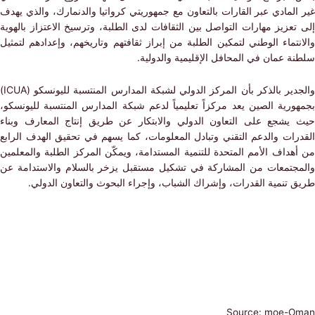
لمادي عبر القارات بالتعاون مع جمهوريتي كرواتيا والدنمارك، والذي يهدف
عزيز مهارات التواصل بين الثقافات لدى الطلبة، وترسيخ الاعتزاز بالهوية
تماء الوطني لتمكين الطلبة من إبراز ثقافتهم وتاريخهم، وإعدادهم لتمثيل
 عمان في المحافل الإقليمية والدولية.
ير بالذكر بأن المركز الدولي لشبكة المدارس المنتسبة لليونسكو (
ICUA
)
ورية الصين يعد مركزاً تعليمياً لدعم شبكة المدارس المنتسبة لليونسكو،
يشجع على التعاون الدولي والابتكار عن طريق إنتاج المعارف وبناء
رات والدعم التقني وتبادل المعلومات، كما يسهم في تحقيق الهدف الرابع
داف الأمم المتحدة للتنمية المستدامة، ويمكّن المركز الطلبة والمعلمين
جتمعات من المشاركة في تشكيل مستقبل يزخر بالسلام والاستدامة عن
 تنمية القدرات، وإشراك الشباب، وإجراء البحوث والتعاون الدولي.
Source: moe-