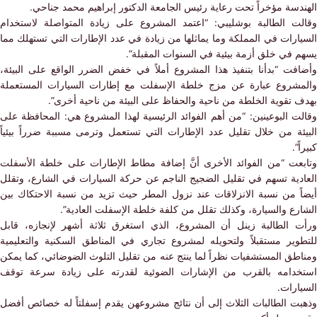
سة مؤخراً تحت رعاية رئيس الجامعة الدكتور إبراهيم محمد جناحي.
ت الطالبة بوشليبي: “اعتمد المشروع على زيادة المتواصلة لاستخدام
رات في المملكة وما يماثلها من زيادة في عدد الإطارات التي تستهلك مما
 في خلق أزمة بيئية في السنوات المقبلة”.
فت “بدأنا بتنفيذ هذا المشروع أملاً في خفض الضرر الواقع على البيئة،
شروع عبارة عن مزج خلطة الإسفلت مع إطارات السيارات المستعملة
تقوية الخلطة من ناحية والحفاظ على البيئة من ناحية أخرى”.
ت البوعينين: “من أهم الفوائد الرئيسية لهذا المشروع هي: المحافظة على
ئة من خلال تقليل عدد الإطارات التي تستعمل وترمى مسببة ضرراً بيئياً
”.
عت “من الفوائد الأخرى أنَّ إضافة مطاط الإطارات على خلطة الأسفلت
دية تسهم في تقليل الضجيج الناجم عن حركة السيارات في الشارع، وتقلل
ً من نسبة الانزلاقات عند نزول المطر حيث تزيد من نسبة الاحتكاك بين
رع والسيارة، وكذلك تقلل من كلفة خلطة الإسفلت العادية”.
 الطالبة زينل أن المشروع، الذي استغرق ثلاثة أشهر لإنجازه، قابل
وير مستقبلاً ولتحويله لمشروع تجاري في المناطق السكنية والتعليمية
طق المستشفيات نظراً لما ينتج عنه من تقليل التلوث الضوضائي، كما يمكن
دامه بالقرب من الإشارات الضوئية لقدرته على زيادة سرعة توقف
رات.
ت الطالبات الثلاث إلى أن نتائج مشروعهن يقدم إسفلتاً له خصائص أفضل