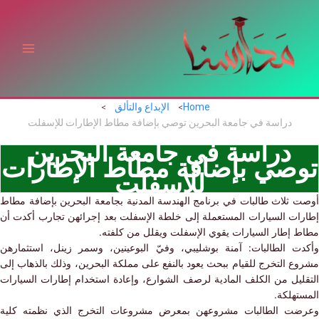
ي
توى
Home
الإبداع والتألق
دراسة في جامعة البحرين توصي بإضافة مطاط الإطارات للإسفلت‎
دراسة في جامعة البحرين
صي بإضافة مطاط الإطارات
للإسفلت‎
 ثلاث طالبات في برنامج الهندسة المدنية بجامعة البحرين بإضافة مطاط
ات السيارات المستعملة إلى خلطة الإسفلت بعد إجرائهن تجارب أكدت أن
 إطار السيارات يقوي الإسفلت ويقلل من كلفته.
ت الطالبات: آمنة بوشليبي، وفيّ البوعينين، وسمر زينل، استثمارهن
 التخرج للقيام ببحث يعود بالنفع على مملكة البحرين، وذلك بالذهاب إلى
ليل من الكلف المادية لرصف الشوارع، وإعادة استخدام إطارات السيارات
تهلكة.
ت الطالبات مشروعهن بمعرض مشروعات التخرج الذي نظمته كلية