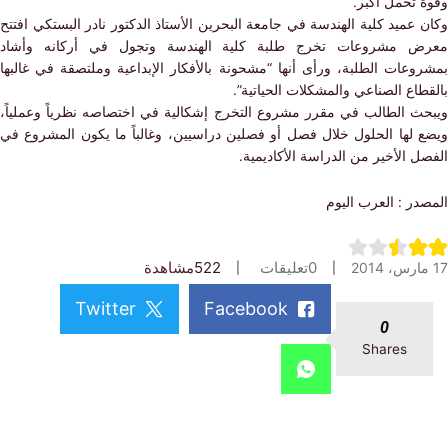
 تحمل أكبر.
عميد كلية الهندسة في جامعة البحرين الأستاذ الدكتور نادر البستكي افتتح
 مشروعات تخرج طلبة كلية الهندسة وتجول في أركانه وأشاد
وعات الطلبة، ورأى أنها “مشحونة بالأفكار الإبداعية وملتصقة في غالبها
اع الصناعي والمشكلات الحياتية”.
ث الطالب في مقرر مشروع التخرج إشكالية في اختصاصه نظرياً وعملياً،
 لها الحلول خلال فصل أو فصلين دراسيين، وغالباً ما يكون المشروع في
 الأخير من الدراسة الأكاديمية.
ر : العرب اليوم
0
تعليقات
522
مشاهدة
Twitter
Facebook
0
Shares