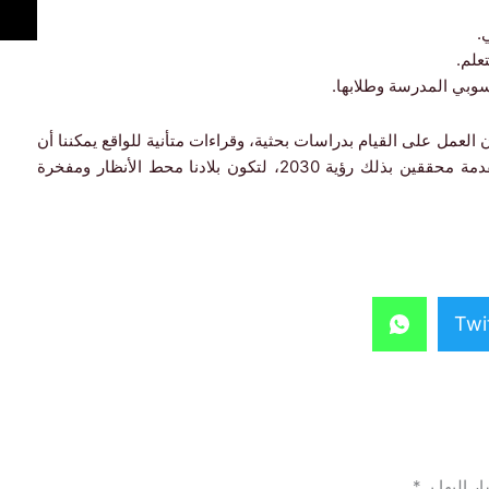
.
علم.
سوبي المدرسة وطلابها.
 العمل على القيام بدراسات بحثية، وقراءات متأنية للواقع يمكننا أن
ننهض به للأفضل، وأن نكون في منافسة مع الدول المتقدمة محققين بذلك رؤية 2030، لتكون بلادنا محط الأنظار ومفخرة
Twi
ر إليها بـ
*