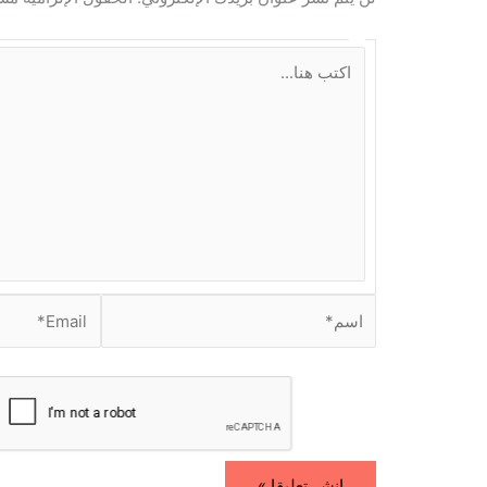
ا
ك
ت
ب
ه
ن
ا
.
.
.
ا
E
س
m
م
a
i
*
l
*