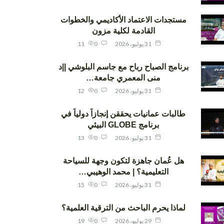
مستجدات الاعتماد الأكاديمي والخطوات
القادمة لكلية مزون
31 يوليو، 2026
0
11
برنامج الصباح رباح مع جاسم البلوشي ||د
منى المعمري جامعة…
31 يوليو، 2026
0
12
طالبات عمانيات يحققن إنجازاً دولياً في
برنامج GLOBE البيئي
31 يوليو، 2026
0
13
هل عُمان جاهزة لتكون وجهة للسياحة
التعليمية؟ | محمد الوهيبي…
31 يوليو، 2026
0
15
لماذا يحرم الباحث من الترقية العلمية؟
29 يوليو، 2026
0
19