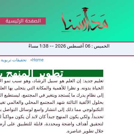
خطي
لى
لمحتوى
الصفحة الرئيسية
الخميس : 06 أغسطس 2026 -- 1:38 مساءً
Home
تحقيقات تربوية
تطوير المنهج ب
تعليم جديد: إن العلم هو سبيل الرشاد، وهو سبب نمو ال
الحياة بدونه. و نظرا للأهمية والمكانة التي يتحلى بها الع
إلى نظامٍ يدرك ما يُستجد ويتغير في المجتمع، ليستطيع ال
بحلول الألفية الثالثة شهد المجتمع المحلي والعالمي تغي
التكنولوجي مما ذلك إلى انتشار واسع لوسائل التواصل بج
تحديداً. ولكي يكون المنهج جيداً كان لابد أن يكون مواكبا
لتحقيق أهداف واضحة ومحددة، قابلة للتطبيق على أرض 
خلال تطوير عناصره.