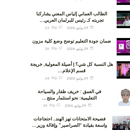
الطالب العماني إلياس المعني يشاركنا
تجربته كـ رئيس للبرلمان العربي…
29 يوليو، 2026
0
21
ضمان جودة التعليم توضح وضع كلية مزون
29 يوليو، 2026
0
20
هل النسبة كل شي؟ | أصيلة المعولية, خريجة
قسم الإعلام…
29 يوليو، 2026
0
24
في العمق : خريف ظفار والسياحة
التعليمية: نحو استثمار منتج…
29 يوليو، 2026
0
19
فضيحة الامتحانات تهز الهند.. احتجاجات
واسعة بقيادة “الصراصير” وإقالة وزير…