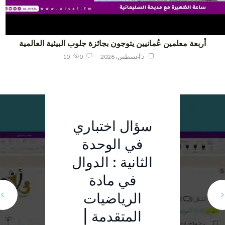
أربعة معلمين عُمانيين يتوجون بجائزة جلوب البيئية العالمية
5 أغسطس، 2026
0
10
الفائزون في
سؤال اختباري
سؤال اختباري
"جلوب
في الوحدة
في الوحدة
الأولى :
العالمية":
أربعة معلمين
الثانية : الدوال
عُمانيين
المعادلات
الإنجاز يؤكد
فخور بابنتي..
في مادة
والمتباينات |
يتوجون بجائزة
وتكريمها ضمن
نجاح جهود دمج
الرياضيات
المجيدين
الممارسات
جلوب البيئية
الصف الحادي
المتقدمة |