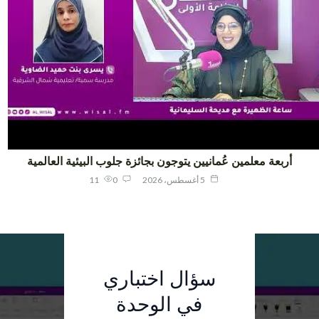
أربعة معلمين عُمانيين يتوجون بجائزة جلوب البيئية العالمية
5 أغسطس، 2026
0
11
الفائزون في
سؤال اختباري
سؤال اختباري
"جلوب
في الوحدة
في الوحدة
الأولى :
العالمية":
أربعة معلمين