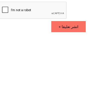
i
*
l
*