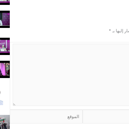
ر إليها بـ
*
ا
ل
م