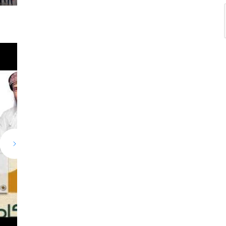
و
ق
ع