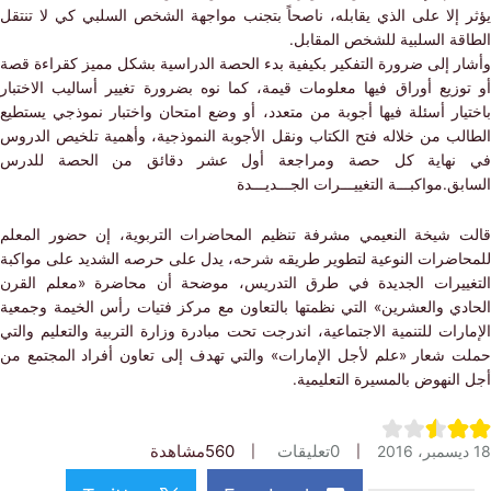
 إلا على الذي يقابله، ناصحاً بتجنب مواجهة الشخص السلبي كي لا تنتقل
قة السلبية للشخص المقابل.
ر إلى ضرورة التفكير بكيفية بدء الحصة الدراسية بشكل مميز كقراءة قصة
وزيع أوراق فيها معلومات قيمة، كما نوه بضرورة تغيير أساليب الاختبار
يار أسئلة فيها أجوبة من متعدد، أو وضع امتحان واختبار نموذجي يستطيع
لب من خلاله فتح الكتاب ونقل الأجوبة النموذجية، وأهمية تلخيص الدروس
نهاية كل حصة ومراجعة أول عشر دقائق من الحصة للدرس
ق.مواكبـــة التغييـــرات الجـــديـــدة
 شيخة النعيمي مشرفة تنظيم المحاضرات التربوية، إن حضور المعلم
اضرات النوعية لتطوير طريقه شرحه، يدل على حرصه الشديد على مواكبة
ييرات الجديدة في طرق التدريس، موضحة أن محاضرة «معلم القرن
دي والعشرين» التي نظمتها بالتعاون مع مركز فتيات رأس الخيمة وجمعية
رات للتنمية الاجتماعية، اندرجت تحت مبادرة وزارة التربية والتعليم والتي
 شعار «علم لأجل الإمارات» والتي تهدف إلى تعاون أفراد المجتمع من
لنهوض بالمسيرة التعليمية.
0
تعليقات
560
مشاهدة