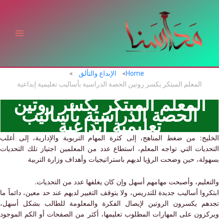
ي
توى
Home
الإبداع والتألق
المعلم المبتكر يكسر روتين الحصة الدراسية بأساليب تعليمية إبداعية
المعلم المبتكر يكسر روتين
الحصة الدراسية بأساليب
تعليمية إبداعية
يج: من ضغط المناهج، إلى كثرة المهام التربوية والإدارية، إلى أغلب
ديات التي تواجه المعلم، استطاع عدد من المعلمين اجتياز تلك التحديات
ة، حين وضحت الرؤيا لديهم باستراتيجيات وأهداف وزارة التربية
عليم، وأصبحت مهامهم أسهل وإن كان يغلفها عدد من التحديات.
وا أساليب جديدة للتدريس، ولا يتوقف التغيير لديهم عند حد معين، دائماً ما
م يكسرون الروتين لإيصال الفكرة والمعلومة للطالب بشكل أسهل،
زون على المهارات المطلوب تعليمها، أكثر من الصفحات أو الكم الموجود