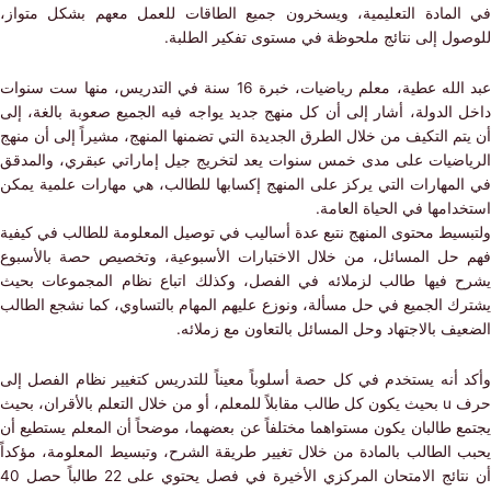
لمادة التعليمية، ويسخرون جميع الطاقات للعمل معهم بشكل متواز،
ول إلى نتائج ملحوظة في مستوى تفكير الطلبة.
عبد الله عطية، معلم رياضيات، خبرة 16 سنة في التدريس، منها ست سنوات
 الدولة، أشار إلى أن كل منهج جديد يواجه فيه الجميع صعوبة بالغة، إلى
م التكيف من خلال الطرق الجديدة التي تضمنها المنهج، مشيراً إلى أن منهج
اضيات على مدى خمس سنوات يعد لتخريج جيل إماراتي عبقري، والمدقق
لمهارات التي يركز على المنهج إكسابها للطالب، هي مهارات علمية يمكن
امها في الحياة العامة.
سيط محتوى المنهج نتبع عدة أساليب في توصيل المعلومة للطالب في كيفية
حل المسائل، من خلال الاختبارات الأسبوعية، وتخصيص حصة بالأسبوع
 فيها طالب لزملائه في الفصل، وكذلك اتباع نظام المجموعات بحيث
ك الجميع في حل مسألة، ونوزع عليهم المهام بالتساوي، كما نشجع الطالب
ف بالاجتهاد وحل المسائل بالتعاون مع زملائه.
 أنه يستخدم في كل حصة أسلوباً معيناً للتدريس كتغيير نظام الفصل إلى
حرف u بحيث يكون كل طالب مقابلاً للمعلم، أو من خلال التعلم بالأقران، بحيث
 طالبان يكون مستواهما مختلفاً عن بعضهما، موضحاً أن المعلم يستطيع أن
 الطالب بالمادة من خلال تغيير طريقة الشرح، وتبسيط المعلومة، مؤكداً