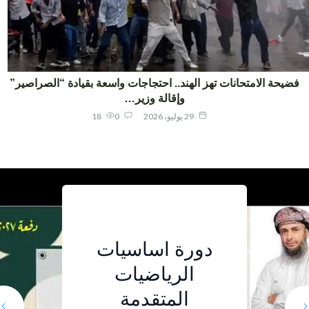
يحة الامتحانات تهز الهند.. احتجاجات واسعة بقيادة “الصراصير”
وإقالة وزير…
29 يوليو، 2026
0
18
مخيم جسر
دورة اساسيات
أربعة معلمين
دورة اساسيات
لمادة
اللغة الصينية..
عُمانيين
الرياضيات
ما الذي تضيفه
الرياضيات
تجربة تجمع
المتقدمة
هوية “نزوى
يتوجون بجائزة