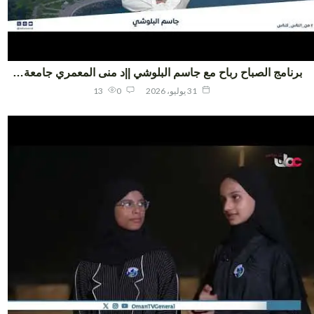
نامج الصباح رباح مع جاسم البلوشي ||د منى المعمري جامعة…
31 يوليو، 2026
0
13