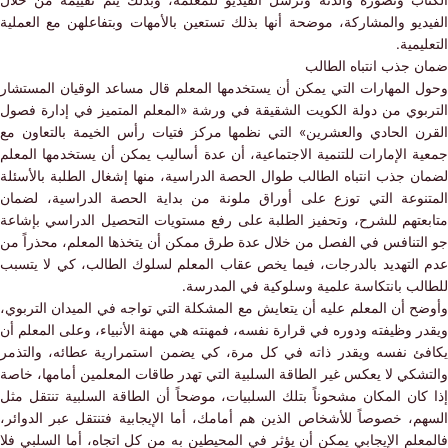
اب وتصوره والدته وترسل الفيديو للمعلمة، وبذلك يتم تقييمه من خلال
ديو والمشاركة، موضحة أنها بذلك تستعين بالأمهات وبتفاعلهن مع العملية
يمية.
 جذب انتباه الطالب
 المهارات التي يمكن أن يستخدمها المعلم قال مساعد الوقيان المستشار
بوي من دولة الكويت الشقيقة في ورشة «المعلم المتميز في إدارة فصول
ن الحادي والعشرين» التي نظمها مركز فتيات رأس الخيمة بالتعاون مع
 الإمارات للتنمية الاجتماعية، أن عدة أساليب يمكن أن يستخدمها المعلم
ن جذب انتباه الطالب طوال الحصة الدراسية، منها إشغال الطلبة بالأسئلة
نوعة التي توزع على أوراق ملونة من بداية الحصة الدراسية، لضمان
عتهم للشرح، وتحفيز الطلبة على رفع مستويات التحصيل الدراسي بإشاعة
لتنافس في الفصل من خلال عدة طرق ممكن أن يتخذها المعلم، محذراً من
التهديد بالدرجات، فيما يخص عقاب المعلم لسلوك الطالب، كي لا يتسبب
لب بانتكاسة علمية وسلوكية في المدرسة.
 أن المعلم عليه أن يتعايش مع المشكلة التي تواجه في الميدان التربوي،
 وظيفته ودوره في قرارة نفسه، فمهنته هي مهنة الأنبياء، وعلى المعلم أن
ئ نفسه ويقدر ذاته في كل مرة، كي يضمن استمرارية عطائه، والتذمر
كي لا يعكس غير الطاقة السلبية التي تهدر طاقات المعلمين أمامها، خاصة
ان المكان مشحوناً بتلك السلبيات، موضحاً أن الطاقة السلبية تنتقل مثل
م، خصوصاً للأشخاص الذين هم أمامك، أما الإيجابية فتنتقل عبر الدوائر،
لم الإيجابي يمكن أن يؤثر في المحيطين به من كل اتجاه، أما السلبي فلا