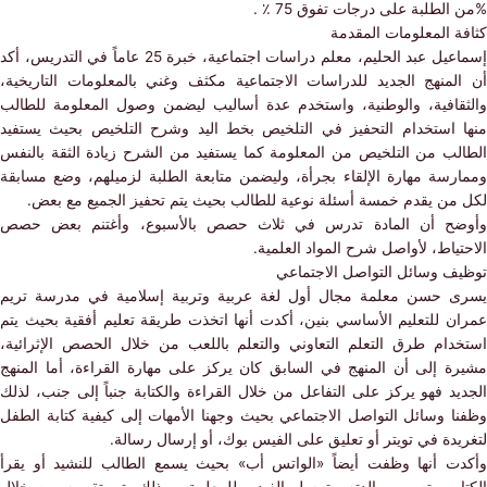
 الطلبة على درجات تفوق 75 ٪ .
ة المعلومات المقدمة
إسماعيل عبد الحليم، معلم دراسات اجتماعية، خبرة 25 عاماً في التدريس، أكد
لمنهج الجديد للدراسات الاجتماعية مكثف وغني بالمعلومات التاريخية،
قافية، والوطنية، واستخدم عدة أساليب ليضمن وصول المعلومة للطالب
 استخدام التحفيز في التلخيص بخط اليد وشرح التلخيص بحيث يستفيد
لب من التلخيص من المعلومة كما يستفيد من الشرح زيادة الثقة بالنفس
رسة مهارة الإلقاء بجرأة، وليضمن متابعة الطلبة لزميلهم، وضع مسابقة
من يقدم خمسة أسئلة نوعية للطالب بحيث يتم تحفيز الجميع مع بعض.
ح أن المادة تدرس في ثلاث حصص بالأسبوع، وأغتنم بعض حصص
ياط، لأواصل شرح المواد العلمية.
ف وسائل التواصل الاجتماعي
 حسن معلمة مجال أول لغة عربية وتربية إسلامية في مدرسة تريم
ن للتعليم الأساسي بنين، أكدت أنها اتخذت طريقة تعليم أفقية بحيث يتم
دام طرق التعلم التعاوني والتعلم باللعب من خلال الحصص الإثرائية،
ة إلى أن المنهج في السابق كان يركز على مهارة القراءة، أما المنهج
د فهو يركز على التفاعل من خلال القراءة والكتابة جنباً إلى جنب، لذلك
ا وسائل التواصل الاجتماعي بحيث وجهنا الأمهات إلى كيفية كتابة الطفل
دة في تويتر أو تعليق على الفيس بوك، أو إرسال رسالة.
ت أنها وظفت أيضاً «الواتس أب» بحيث يسمع الطالب للنشيد أو يقرأ