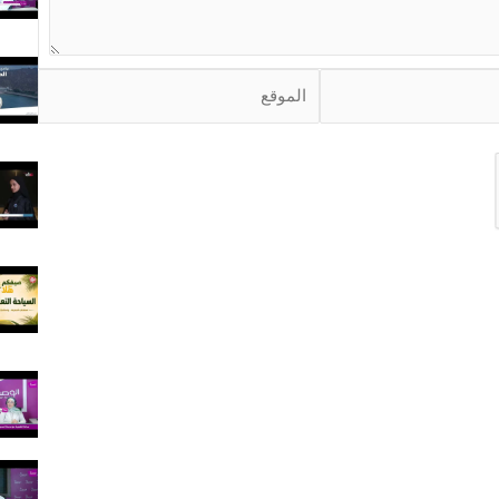
ا
ل
م
و
ق
ع