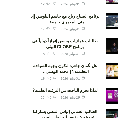
31 يوليو، 2026
0
17
برنامج الصباح رباح مع جاسم البلوشي ||د
منى المعمري جامعة…
31 يوليو، 2026
0
17
طالبات عمانيات يحققن إنجازاً دولياً في
برنامج GLOBE البيئي
31 يوليو، 2026
0
16
هل عُمان جاهزة لتكون وجهة للسياحة
التعليمية؟ | محمد الوهيبي…
31 يوليو، 2026
0
19
لماذا يحرم الباحث من الترقية العلمية؟
29 يوليو، 2026
0
25
الطالب العماني إلياس المعني يشاركنا
تجربته كـ رئيس للبرلمان العربي…