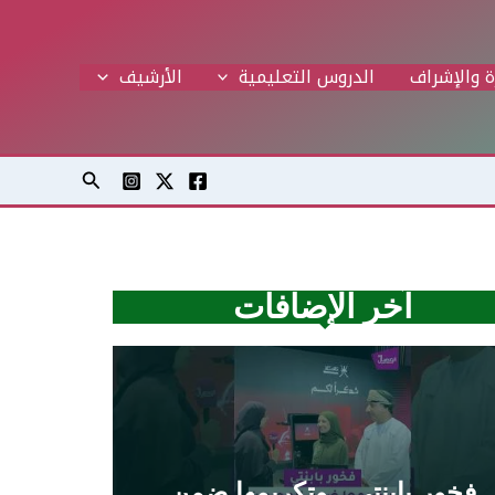
ة والإشراف
الدروس التعليمية
اﻷرشيف
البحث
آخر الإضافات
فخور بابنتي.. وتكريمها ضمن