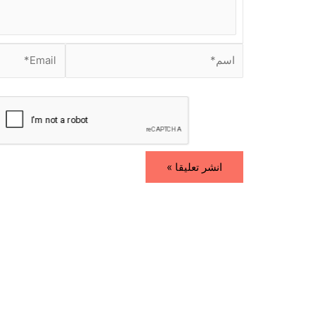
.
.
.
ا
E
س
m
م
a
i
*
l
*