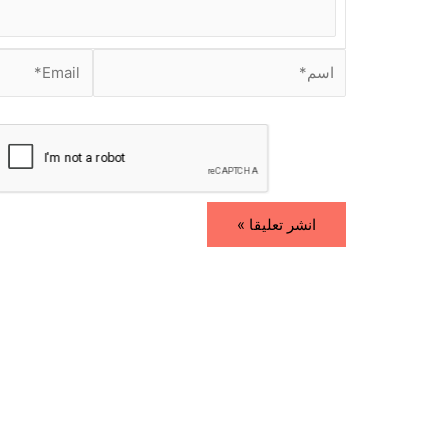
.
.
ا
E
س
m
م
a
i
*
l
*