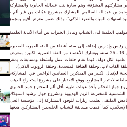
ر مشاركتهم المشرّفة، وهم سارة بنت عبدالله الجابرية والمشاركة
حمد بن عبدالله السالمي المشارك بمشروع عيّنات من غير ألم ،
يد استهلاك المياه والضوء الذكي”، وذلك ضمن معرض أقيم بمجمع
 تنمية المواهب العلمية لدى الشباب وتبادل الخبرات بين أبناء الأندية العلمية
رئيس وإداريين إضافة إلى ستة أعضاء من الفئة العمرية الصغيرة
للأعمار من 11 ـ 15 سنة و6 أعضاء من الفئة العمرية من 16 ـ 25 سنة، ويشارك الأعضاء من الفئة العمرية الكبيرة بمعرض
بتكارات شباب دول المجلس بـ4 مشاريع علمية لكل دولة، فيما تقام حلقات عمل وأنشطة ومسابقات بمقر
لقة الفاب لاب، وحلقة الطاقة المتجددة، وحلقة الروبوت الذكي).
ية للإقبال الكبير من المبتكرين العمانيين الراغبين في المشاركة،
لطنة لاختيار المشاريع، ووقع الاختيار على مشروع استخراج الذهب
وع جهاز التحكم بأخذ عينات طبية بأقل ألم للمخترع حمد الجابري
 الشمسية للمخترعة الريم الهديوية ومشروع جهاز ترشيد استهلاك
 هامش الملتقى نظمت زيارات للوفود المشاركة إلى مؤسسة الحي
لإسلامي، كما أقيمت مسابقة للشباب الخليجيين المشاركين هدفها