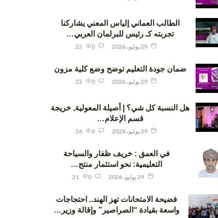
الطالب العماني إلياس المعني يشاركنا
تجربته كـ رئيس للبرلمان العربي…
29 يوليو، 2026
0
23
ضمان جودة التعليم توضح وضع كلية مزون
29 يوليو، 2026
0
22
هل النسبة كل شي؟ | أصيلة المعولية, خريجة
قسم الإعلام…
29 يوليو، 2026
0
26
في العمق : خريف ظفار والسياحة
التعليمية: نحو استثمار منتج…
29 يوليو، 2026
0
21
فضيحة الامتحانات تهز الهند.. احتجاجات
واسعة بقيادة “الصراصير” وإقالة وزير…