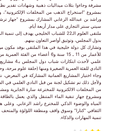
مشرفة وجاءوا بثلاث ميداليات ذهبية وشهادات تقدير نظي
بمشروع “استخراج الذهب من المخلفات الإلكترونية”، و
وراشد بن عبدالله الزعابي المشارك بمشروع “جهاز ترش
سيتي سنتر التجاري على مدار أربعة أيام.
ملتقى العلوم الـ22 للشباب الخليجي يهدف إلى
بدول المجلس، وتوثيق أواصر التعاون بينهم.
وتشارك كل دولة خليجية في هذا الملتقى بوفد مكون من 
علمي لأحدث ا
النادي للفئة العمرية الصغيرة ومنها (حلقة علوم مرحة، وح
وجاء اختيار المشاريع العمانية المشاركة في المعرض، نتج
ولأجل ذلك تم تشكيل لجنة من قبل النادي العلمي في الس
من المخلفات الالكترونية للمخترعة سارة الجابرية ومشر
ومشروع جهاز تنقية الماء المتنقل والذي يعمل بالطاقة
المياه والوضوء الذكي للمخترع راشد الزعابي. وعلى
الثقافي “كتارا” وسوق واقف ومنطقة اللؤلؤة والمتحف ا
تنمية المهارات والذكاء.