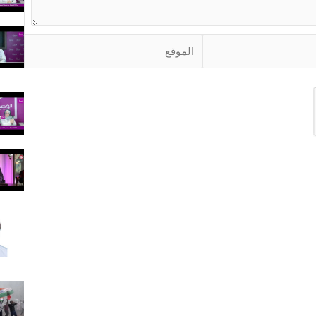
ا
ل
م
و
ق
ع