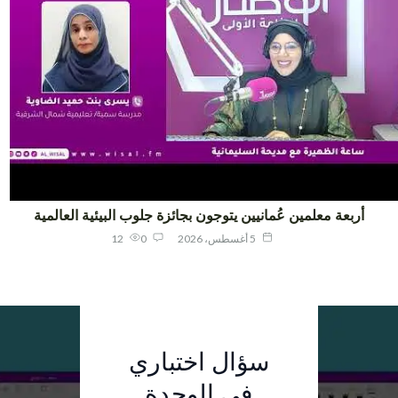
أربعة معلمين عُمانيين يتوجون بجائزة جلوب البيئية العالمية
5 أغسطس، 2026
0
12
الفائزون في
سؤال اختباري
سؤال اختباري
"جلوب
في الوحدة
في الوحدة