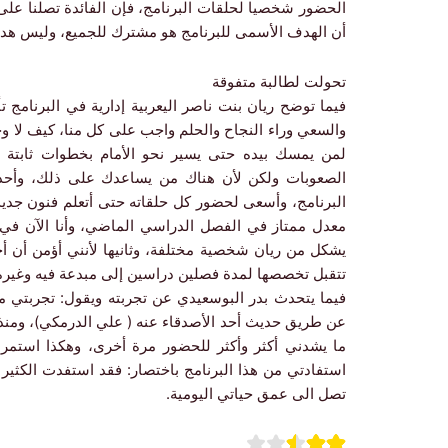
الحضور شخصيا لحلقات البرنامج، فإن الفائدة تصلنا عل
أن الهدف الأسمى للبرنامج هو مشترك للجميع، وليس هد
تحولت لطالبة متفوقة
فيما توضح ريان بنت ناصر اليعربية إدارية في البرنامج 
والسعي وراء النجاح والحلم واجب على كل منا، كيف لا وحك
لمن يمسك بيده حتى يسير نحو الأمام بخطوات ثابتة ت
الصعوبات ولكن لأن هناك من يساعدك على ذلك، وأحد ه
البرنامج، وأسعى لحضور كل حلقاته حتى أتعلم فنون ج
معدل ممتاز في الفصل الدراسي الماضي، وأنا الآن في الس
يشكل من ريان شخصية مختلفة، وثانيها لأنني أؤمن أن أ
تتقبل تخصصها لمدة فصلين دراسين إلى مبدعة فيه وغيره 
فيما يتحدث بدر البوسعيدي عن تجربته ويقول: تجربتي م
عن طريق حديث أحد الأصدقاء عنه ( علي الدرمكي)، ومنذ 
ما يشدني أكثر وأكثر للحضور مرة أخرى، وهكذا استمر
استفادتي من هذا البرنامج باختصار: فقد استفدت الكثي
تصل الى عمق حياتي اليومية.