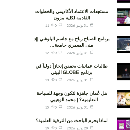
مستجدات الاعتماد الأكاديمي والخطوات
القادمة لكلية مزون
31 يوليو، 2026
0
11
برنامج الصباح رباح مع جاسم البلوشي ||د
منى المعمري جامعة…
31 يوليو، 2026
0
12
طالبات عمانيات يحققن إنجازاً دولياً في
برنامج GLOBE البيئي
31 يوليو، 2026
0
13
هل عُمان جاهزة لتكون وجهة للسياحة
التعليمية؟ | محمد الوهيبي…
31 يوليو، 2026
0
15
لماذا يحرم الباحث من الترقية العلمية؟
29 يوليو، 2026
0
19