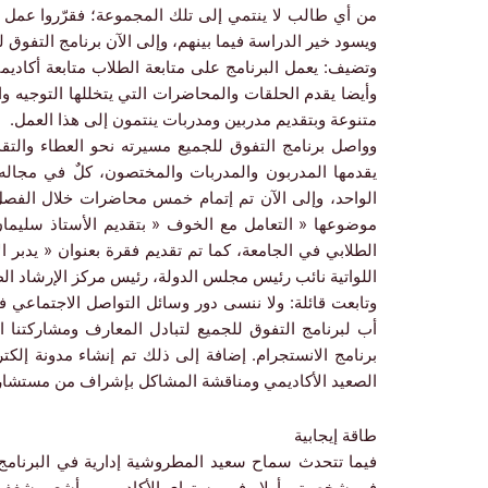
من أي طالب لا ينتمي إلى تلك المجموعة؛ فقرّروا عمل م
ويسود خير الدراسة فيما بينهم، وإلى الآن برنامج التفوق 
وتضيف: يعمل البرنامج على متابعة الطلاب متابعة أكاديمية 
وأيضا يقدم الحلقات والمحاضرات التي يتخللها التوجيه 
متنوعة وبتقديم مدربين ومدربات ينتمون إلى هذا العمل.
وواصل برنامج التفوق للجميع مسيرته نحو العطاء وال
يقدمها المدربون والمدربات والمختصون، كلٌ في مجاله
الواحد، وإلى الآن تم إتمام خمس محاضرات خلال الفصل
موضوعها « التعامل مع الخوف « بتقديم الأستاذ سليما
الطلابي في الجامعة، كما تم تقديم فقرة بعنوان « يدبر 
اللواتية نائب رئيس مجلس الدولة، رئيس مركز الإرشاد الطل
وتابعت قائلة: ولا ننسى دور وسائل التواصل الاجتماعي في 
أب لبرنامج التفوق للجميع لتبادل المعارف ومشاركتنا ال
برنامج الانستجرام. إضافة إلى ذلك تم إنشاء مدونة إلك
الصعيد الأكاديمي ومناقشة المشاكل بإشراف من مستشارة ال
طاقة إيجابية
فيما تتحدث سماح سعيد المطروشية إدارية في البرنامج ع
في شخصيتي أولا وفي مستواي الأكاديمي، وأشعر بشغف 