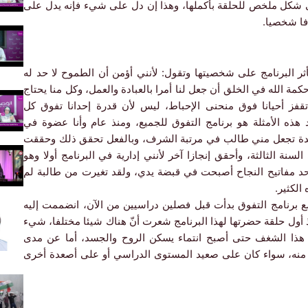
ى شكل ملخص للحلقة بأكملها، وهذا إن دل على شيء فإنه يدل على
فا شخصيا.
تأثر البرنامج على شخصيتها وتقول: لأنني أؤمن أن الطموح لا حد له
مة الله في الخلق أن جعل لنا أمرا بالعبادة والعمل، وكل منا يحتاج
قفز أحيانا فوق منحنى الإحباط، ليس لأن قدرة إحدانا تفوق كل
ذه الأمثلة هو برنامج التفوق للجميع، ومنذ عام وأنا عضوة في
ديدة تجعل مني طالب في مرتبة الشرف، وبالفعل تحقق ذلك وحققت
نة الثالثة، وأحقق إنجازا آخر لأنني إدارية في البرنامج أولا وهو
حد مفاتيح النجاح أصبحت في قبضة يدي، ولقد تغيرت من طالبة لم
الكثير.
ع برنامج التفوق بدأت قبل فصلين دراسيين من الآن، انضممت إليه
أول حلقة حضرتها لهذا البرنامج شعرت أنّ هناك شيئا مختلفا، شيء
 هذا الشغف حتى أصبح انتماء يسكن الروح والجسد، أما عن مدى
ر منه، سواء كان على صعيد المستوى الدراسي أو على أصعدة أخرى