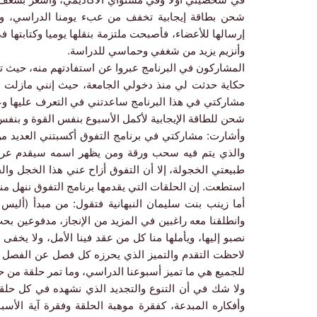
شحن بطاقة إيجابية تخفف من عبء يومنا الدراسي، ولا ي
إرسالها للأعضاء، فأصبحت ملتزمة بنقلها يوميا وكتابتها 
وأنزيم يزيد من شغفي وحماسي للدراسة.
المشاركون في البرنامج عبروا عن استفادتهم منه، حيث تق
حكاية حدثت لي منذ دخولي الجامعة، حيث إنني مازلت ف
مشاركتي في هذا البرنامج ساعدتني في التعرف عليها وعلى
شحن للطاقة الإيجابية لأكمل الأسبوع بنفس القوة و بنف
وأشارت: مشاركتي في برنامج التفوق أكسبتني العديد من 
والذي يتم فيه سحب ورقة ومن يظهر اسمه سيقدم عرضا
طبيعتي الخجولة، إلا أن التفوق أزاح عني هذا الخجل و
استطعت. إن الحلقات التي يقدمها برنامج التفوق ننهل 
أما زينب بنت سليمان النبهانية فتقول: من مبدأ (أليس 
وانطلقنا معه راغبين في المزيد من الإنجاز، مدفوعين ب
نصبو إليها، ويأملها منا كل من عقد فينا الأمل، ولا يخف
لاحظت التقدم والتميز الذي يحرزه كل فصل عن الفصل ال
للجميع هي ما تميز أسبوعنا الدراسي، وما تمر حلقة من حلقا
ولا شك في أن التنوع والتجديد الذي نشهده في كل حلقة 
وأفكاره المبدعة، كفقرة موهبة الحلقة وفقرة آية الأس