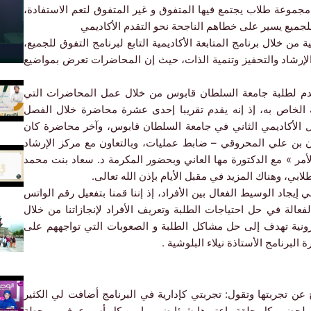
جموعة طلاب يجتمع فيها المتفوق و غير المتفوق لتعم الاستفادة،
للجميع يسير على خطاهم الناجحة نحو التقدم الأكاديمي
من خلال برنامج المتابعة الأكاديمية التابع لبرنامج التفوق للجميع،
والإرشاد والتحفيز وتنمية الذات، حيث إن المحاضرات تعرض بمواضيع
تقدم لطلبة جامعة السلطان قابوس من خلال عمل المحاضرات التي
 الخاص به، إذ إنه يقدم تقريبا إحدى عشرة محاضرة خلال الفصل
 الأكاديمي الثاني في جامعة السلطان قابوس، وآخر محاضرة كان
ن بن علي المحروقي – ضابط عمليات، وبالتعاون مع مركز الإرشاد
الأمر » مع الدكتورة مها العاني وبحضور المكرمة د. سعاد بنت محمد
ابي، وهناك المزيد في مقبل الأيام بإذن الله تعالى.
إيجاد الوسيط الفعال بين الأفراد، إذ إننا قمنا بتفعيل رقم الواتس
فعالة في حل احتياجات الطلبة وتعريف الأفراد لإنجازاتنا من خلال
ترونية تهدف إلى حل مشاكل الطلبة و الصعوبات التي تواجههم على
برنامج الأستاذة نيلاء البلوشية .
ن تجربتها وتقول: تجربتي كإدارية في البرنامج أضافت لي الكثير
لحضور كل حلقة واعتبرها شيئا ضروريا من كل أسبوع، فهي محطة