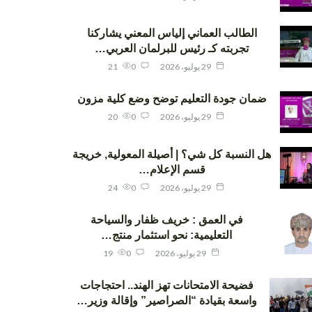
الطالب العماني إلياس المعني يشاركنا
تجربته كـ رئيس للبرلمان العربي…
29 يوليو، 2026
0
21
ضمان جودة التعليم توضح وضع كلية مزون
29 يوليو، 2026
0
20
هل النسبة كل شي؟ | أصيلة المعولية, خريجة
قسم الإعلام…
29 يوليو، 2026
0
24
في العمق : خريف ظفار والسياحة
التعليمية: نحو استثمار منتج…
29 يوليو، 2026
0
19
فضيحة الامتحانات تهز الهند.. احتجاجات
واسعة بقيادة “الصراصير” وإقالة وزير…