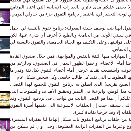
خفى عليكم مدى تأثري بالعبارات الإيجابية التي اعتاد البرنامج
في لوحة التحفيز لي، باختصار برنامج التفوق جزء من جدولي اليومي،
ول أبهـا بنت يوسف خليفة المعولية: برنامج تفوق بالنسبة لي أجمل
ي سنتي الأولى من الجامعة وبالطبع لا أعرف أي شيء عنها، لكن
 قوانينها، وعلى التكيف مع الحياة الجامعية، والتفوق بالنسبة لي
س الحماس.
المهارات منها الثقة بالنفس والمواجهة، فمن خلال صندوق القادة
 أمام الأعضاء، و نظرا لظهور اسمي في الصندوق، وبالرغم من
الخوف، واستطعت تقديم عرضي أمام أعضاء التفوق بكل ثقة وقدر ما
منها المعلومات التي تفيد كل طالب جامعي وكل شخص بشكل عام.
الصبح بقريب) الذي انطلق به برنامج التفوق للجميع لهذا الفصل،
حب هذا الوطن، والرغبة في التميز وتحقيق الأهداف والطموحات التي
ى عليكم أن هذا هو الفصل الثالث من تواجدي في برنامج التفوق، وقد
ذي يسبقه، حيث إن الحلقات الأسبوعية التي تقيمها أسرة التفوق
ته إلا وقد خرجنا بفائدة كبيرة.
من حلقات برنامج التفوق بات يشكل إلهاما لنا بفقراته المتميزة،
بوع وغيرها من الفقرات الرائعة المشوقة، وحتى وإن لم نتمكن من