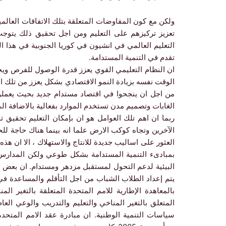
ولكن مع كون المفاوضات المتعلقة بتلك الاتفاقات العال
تعزيز تركيزهم على التعليم ومن اجل تحقيق ذلك يتوجب 
التعليم العالمي في انشيون في كوريا الجنوبية في هذا ا
تقدم في التنمية المستدامة.
ان النظام التعليمي القوي يعزز قدرة الوصول للفرص ويح
الوقت نفسه بزيادة النمو الاقتصادي بشكل يعزز من تلك ال
من اجل ان ينجحوا في اقتصاد مستدام جديد بحيث يعملون
الغابات وتصميم مدن تستخدم الموارد بفعالية بالاضافة الى 
ربما ان اهم تلك العوامل هو ان بإمكان التعليم تحقيق ت
الآخرين وتجاه كوكب الارض علما انه بينما هناك حاجة للح
العثور على اساليب جديدة للانتاج والاستهلاك ، الا ان ه
بمبادىء التنمية المستدامة بشكل طوعي ولكن المدارس 
البيئية لدعم التحول لمستقبل مزدهر ومستدام. ان بعض ا
يتم إعداد الطلاب الشباب من اجل التأقلم والمساعدة ف
بالمعاهدة الإطارية للامم المتحدة المتعلقة بالتغير ا
المتعلق بالتغير المناخي والتعليم والتدريب والوعي العا
سياسات التنمية الوطنية. ان مبادرة عقد الامم المتحدة