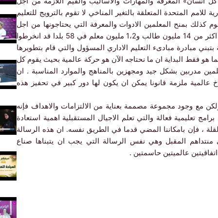
رع في كل انسان» المعرفة والمهارات والاساليب والقيم اللازمة من اجل
للامم المتحدة المتعلقة بالتغير المناخي لا تقوم بالترويج للتعليم
م كذلك بمنح المعلمين الادوات والمعرفة التي يحتاجونها من اجل
توفير ذلك التعليم من خلال دورات عبر الانترنت علما ان اكثر من 14 مليون طالب و1،2 مليون معلم في 58 بلدا قد انخرطوا
ليم كما قامت 550 مدرسة تجارية بتبني مبادرة مبادىء التعليم الاداري المسؤول والتي قام بتطويرها
هما هو فقط البداية ان ما نحتاجه الآن هو حركة عالمية بحيث يقوم كل
مين مدربين بشكل جيد ومجهزين بالمناهج والموارد المناسبة . ان
عالمية ملزمة قانونا يمكن ان يكون لها دور كبير في تحفيز هذه
لكن مع وجود مجموعة مصممة بعناية من الالتزامات والاهداف فإنه
امج تعليمية فعالة والتي تعلم الاجيال المستقبلية اهمية استعادة
قلة ، فإن بامكاننا المضي قدما في الطريق نفسه. ان هذه الرسالة
ي منتداهم المقبل وهي نفس الرسالة التي يجب ان يتبناها صناع
فاقيتين عالميتين حاسمتين .