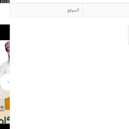
ا
ل
م
و
ق
ع