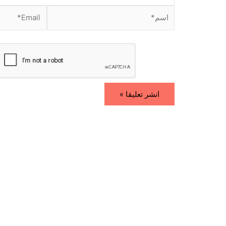
.
ا
E
س
m
م
a
i
*
l
*