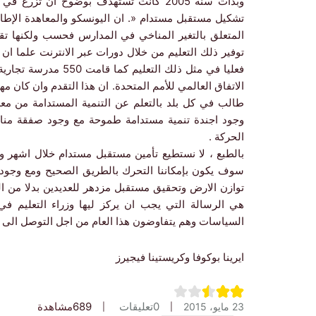
وبدأت سنة 2005 كانت تستهدف بوضوح ان تز
تشكيل مستقبل مستدام «. ان اليونسكو والمعاهدة الإطارية 
المتعلق بالتغير المناخي في المدارس فحسب ولكنها تقو
فعليا في مثل ذلك التع
الاتفاق العالمي للأمم المتحدة. ان هذا التقدم وان كان م
طالب في كل بلد بالتعلم عن التنمية المستدامة من معل
وجود اجندة تنمية مستدامة طموحة مع وجود صفقة مناخ 
الحركة .
بالطبع ، لا نستطيع تأمين مستقبل مستدام خلال اشهر و
سوف يكون بإمكاننا التحرك بالطريق الصحيح ومع وجود بر
توازن الارض وتحقيق مستقبل مزدهر للعديدين بدلا من ال
هي الرسالة التي يجب ان يركز ليها وزراء التعليم ف
السياسات وهم يتفاوضون هذا العام من اجل التوصل الى ات
ايرينا بوكوفا وكريستينا فيجيرز
0
تعليقات
689
مشاهدة
23 مايو، 2015