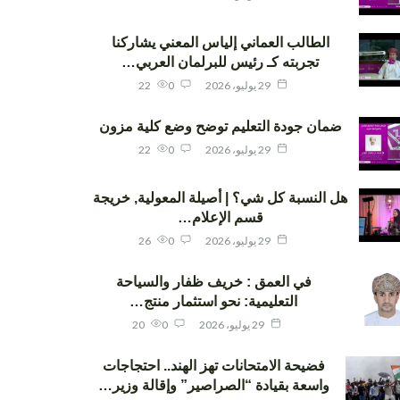
الطالب العماني إلياس المعني يشاركنا
تجربته كـ رئيس للبرلمان العربي…
29 يوليو، 2026
0
22
ضمان جودة التعليم توضح وضع كلية مزون
29 يوليو، 2026
0
22
هل النسبة كل شي؟ | أصيلة المعولية, خريجة
قسم الإعلام…
29 يوليو، 2026
0
26
في العمق : خريف ظفار والسياحة
التعليمية: نحو استثمار منتج…
29 يوليو، 2026
0
20
فضيحة الامتحانات تهز الهند.. احتجاجات
واسعة بقيادة “الصراصير” وإقالة وزير…