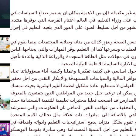
مية غير مكتملة فإن من الاهمية بمكان ان يستمر صناع السياسات في
على وزراء التعليم في العالم اغتنام الفرصة التي يوفرها منتدى
لشهر من اجل تسليط الضوء على الدور الذي يلعبه التعليم في إحراز
سن الصحة ويعزز كذلك من متانة وصلابة المجتمعات بينما يقوم في
عمليات ويسرعها كما ان التعليم يوفر المهارات والتي يحتاجها الناس
 في مجالات مثل الطاقة المتجددة والزراعة الذكية واعادة تأهيل
الادارة السليمة للانظمة البيئية الصحية.
حول اساسي في كيفية تفكيرنا وعملنا وكيفية أداء مسؤولياتنا تجاه
وافز المالية والسياسات المستهدفة والابتكار التقني من اجل تحفيز
ذه العوامل لا تستطيع اعادة تشكيل انظمة القيم البشرية بحيث تتمسك
يمكن ان ترعى جيل جديد من المواطنين الذين يتمتعون بالمعرفة
لمدارس قد اصبحت فعليا مختبرات تعليمية للتنمية المستدامة حيث
ي التخفيف من عواقب التغير المناخي .ان الحكومات والتي تسترشد
لمناخي بالاضافة الى مبادرات ذات علاقة مثل تحالف الامم المتحدة
م تقوم بشكل متزايد بدمج استراتيجيات التعليم وادواته واهدافه في
 للتعليم من اجل التنمية المستدامة وهي مبادرة يقودها اليونسكو