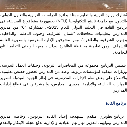
ك وزارة التربية والتعليم ممثلة بدائرة الدراسات التربوية والتعاون الدولي،
اون مع جامعة نانينج للتكنولوجيا
(
NTU
) بجمهورية سنغافورة الصديقة، في
برنامج القادة في التعليم الدولي للعام 2025م، بمشاركة “6” من مديري
ارس بتعليميات محافظات “شمال الشرقية، وجنوب الباطنة، والداخلية،
ب الشرقية، والظاهرة”، ومن مشرفين الإدارة المدرسية بالمديرية العامة
راف، ومن تعليمية محافظة الظاهرة، وذلك بالمعهد الوطني للتعليم التابع
عة.
ن البرنامج مجموعة من المحاضرات التربوية، وحلقات العمل التدريبية،
رات ميدانية لمؤسسات تربوية،
وعدد من المدارس لحضور حصص تعليمية،
طلاع على بعض نظم الإدارات المدرسية، في إطار الجهود المبذولة لتطوير
ارات القيادية، والإدارية لمديري المدارس، والمشرفين في قطاع إدارات
ارس.
ج القادة
امج تطويري متقدم يستهدف إعداد القادة التربويين، وخاصة مديري
رس ونوابهم، لتعزيز مهاراتهم القيادية والإدارية لدفع عجلة الابتكار والتقدم