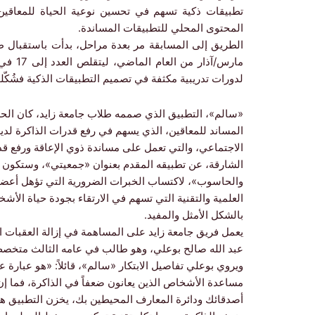
تطبيقات ذكية تسهم في تحسين نوعية الحياة للمعاقين، 
المحتوى المحلي للتطبيقات المساندة.
مارس/آ
لدورات تدريبية مكثفة في تصميم التطبيقات الذكية فشُكّلت 4 فرق لتنفيذ المشار
«سالم»، التطبيق الذي صممه طلاب جامعة زايد، كان الحصي
المساند للمعاقين، الذي يسهم في رفع قدرات الذاكرة لديه
الاجتماعي، والتي تعمل على مساندة ذوي الإعاقة ورفع قد
الشارقة، عن تطبيقه المقدم بعنوان «جمعيتي»، وستكون جا
والحاسوب»، لاكتساب الخبرات الضرورية التي تؤهل أعضاء 
العلمية والتقنية التي تسهم في الارتقاء بجودة حياة الأ
بالشكل الأمثل والمفيد.
يعمل فريق جامعة زايد على المساهمة في إزالة العقبات ا
عبد الله صالح بوعلي، وهو طالب في عامه الثالث متخصص 
ويروي بوعلي تفاصيل الابتكار «سالم»، قائلاً: «هو عبارة
مساعدة الأشخاص الذين يعانون ضعفاً في الذاكرة، فما إن
أصدقائك ودائرة المعارف المحيطين بك، يخزن التطبيق 