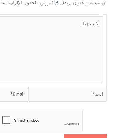
لن يتم نشر عنوان بريدك الإلكتروني.
الحقول الإلزامية مشا
ا
ك
ت
ب
ه
ن
ا
.
.
.
ا
E
س
m
م
a
i
*
l
*