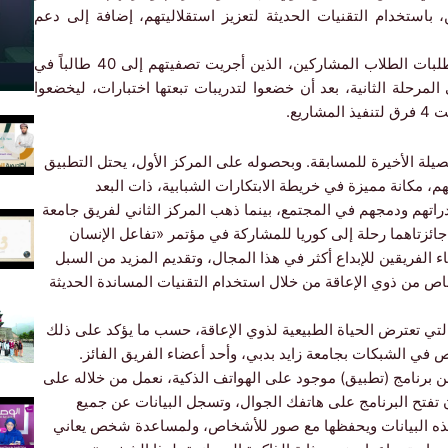
باستخدام التقنيات الحديثة لتعزيز استقلاليتهم، إضافة إلى دعم
الطريق إلى المسابقة مر بعدة مراحل، بدأت باستقبال طلبات الطلاب المشاركين، الذين أجريت تصفيتهم إلى 40 طالباً في
ذار من العام الماضي، ليتقلص العدد إلى 17 في المرحلة الثانية، بعد أن خضعوا لتدريبات تبعتها اختبارات، ليخضعوا
يع.
لة الأخيرة للمسابقة. وبحصوله على المركز الأول، يحتل التطبيق
م، مكانة مميزة في خريطة الابتكارات الشبابية، ذات البعد
راتهم ودمجهم في المجتمع، بينما ذهب المركز الثاني لفريق جامعة
ئزتاهما رحلة إلى كوريا للمشاركة في مؤتمر «تفاعل الإنسان
الفريقين للإبداع أكثر في هذا المجال، وتقديم المزيد من السبل
شخاص من ذوي الإعاقة من خلال استخدام التقنيات المساندة الحديثة
لتي تعترض الحياة الطبيعية لذوي الإعاقة، حسب ما يؤكد على ذلك
في الشبكات بجامعة زايد بدبي، وأحد أعضاء الفريق الفائز.
 عن برنامج (تطبيق) موجود على الهواتف الذكية، نعمل من خلاله على
 تفتح البرنامج على هاتفك الجوال، وتسجل البيانات عن جميع
هذه البيانات ويحفظها مع صور للأشخاص، ولمساعدة شخص يعاني