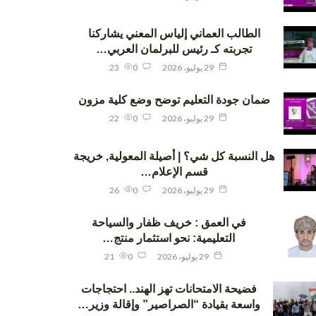
الطالب العماني إلياس المعني يشاركنا
تجربته كـ رئيس للبرلمان العربي…
29 يوليو، 2026
0
23
ضمان جودة التعليم توضح وضع كلية مزون
29 يوليو، 2026
0
22
هل النسبة كل شي؟ | أصيلة المعولية, خريجة
قسم الإعلام…
29 يوليو، 2026
0
26
في العمق : خريف ظفار والسياحة
التعليمية: نحو استثمار منتج…
29 يوليو، 2026
0
21
فضيحة الامتحانات تهز الهند.. احتجاجات
واسعة بقيادة “الصراصير” وإقالة وزير…