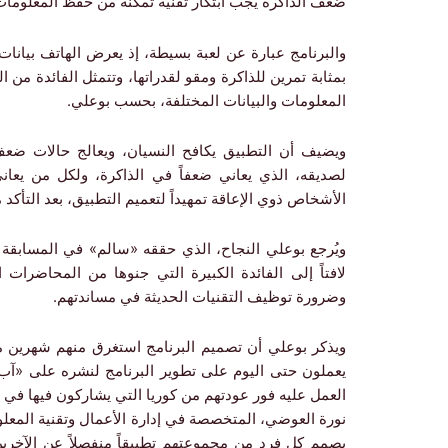
ضعف الذاكرة يجب ابتكار تقنية تمكنه من حفظ المعلومات
والبرنامج عبارة عن لعبة بسيطة، إذ يعرض الهاتف بيا
بمثابة تمرين للذاكرة ومقو لقدراتها، وتتمثل الفائدة م
المعلومات والبيانات المختلفة، بحسب بوعلي.
ويضيف أن التطبيق يكافح النسيان، ويعالج حالات ضعف
لصديقه، الذي يعاني ضعفاً في الذاكرة، ولكل من يعان
الأشخاص ذوي الإعاقة تمهيداً لتعميم التطبيق، بعد التأكد
ويُرجع بوعلي النجاح، الذي حققه «سالم» في المسابقة إ
لافتاً إلى الفائدة الكبيرة التي جنوها من المحاضرات 
وضرورة توظيف التقنيات الحديثة في مساندتهم.
ويذكر بوعلي أن تصميم البرنامج استغرق منهم شهرين من
يعملون حتى اليوم على تطوير البرنامج لنشره على «آب
العمل عليه فور عودتهم من كوريا التي يشاركون فيها في 
نورة العوضي، المتخصصة في إدارة الأعمال وتقنية المعلوم
يصمم كل فرد من مجموعتهم تطبيقاً منفصلاً عن الآخري