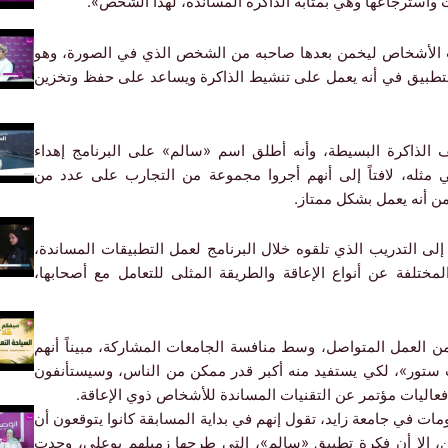
 واسترجاعها وهي بمثابة الذاكرة المساندة، لهذا الشخص».
نات الأشخاص ليخمن بعدها صاحبه من الشخص الذي في الصورة، وهو
ن التطبيق في أنه يعمل على تنشيط الذاكرة ويساعد على حفظ وتخزين
 الذاكرة البسيطة، وأنه أطلق اسم «سالم» على البرنامج إهداء
ي مثله، لافتاً إلى أنهم أجروا مجموعة من التجارب على عدد من
 من أنه يعمل بشكل ممتاز.
لى التدريب الذي تلقوه خلال البرنامج لعمل التطبيقات المساندة،
المختلفة عن أنواع الإعاقة والطريقة المثلى للتعامل مع أصحابها،
 العمل المتواصل، وسط منافسة الجامعات المشاركة، مبيناً أنهم
 ستور»، لكي يستفيد منه أكبر قدر ممكن من الناس، وسيستأنفون
فعاليات مؤتمر عن التقنيات المساندة للأشخاص ذوي الإعاقة.
ات في جامعة زايد، تقول إنهم في بداية المسابقة كانوا يتوقعون أن
ن، إلا أن فكرة تطبيق «سالم»، التي طرحها زميلهم بوعلي، وجدت