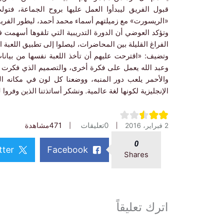
قبول الفريق ليبدأوا العمل عليها بروح الجماعة، فتو
«الريسورت» مع زميلتهم أسماء محمد أحمد، ليطور الفري
وتؤكد العوضي أن الدورة التدريبية التي تلقوها أسهمت 
الفراغ القليلة بين المحاضرات، ليصلوا إلى تطبيق اللعبة 
وتضيف: «اقترحت عليهم أن تأخذ اللعبة نفسها من بيانات
وعبد الله يعمل على فكرة أخرى، والتصميم الذي فكرت ف
والأحمر يلعب دور المنبه، ووضعنا كل لون في مكانه الم
الإنجليزية لكونها لغة عالمية. ونشكر أساتذتنا الذين وفروا لنا
0
تعليقات
471
مشاهدة
2 فبراير، 2016
0
tter
Facebook
Shares
اترك تعليقاً