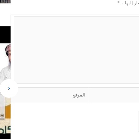
ر إليها بـ
*
ا
ل
م
و
ق
ع