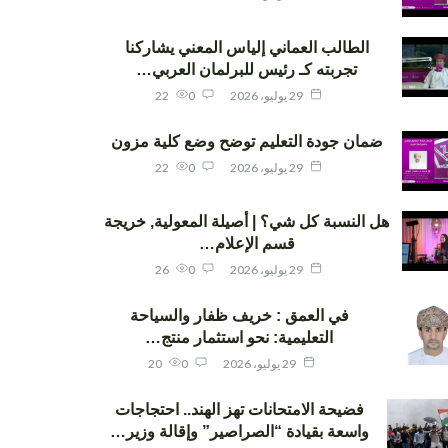
الطالب العماني إلياس المعني يشاركنا
تجربته كـ رئيس للبرلمان العربي…
29 يوليو، 2026
0
22
ضمان جودة التعليم توضح وضع كلية مزون
29 يوليو، 2026
0
22
هل النسبة كل شي؟ | أصيلة المعولية, خريجة
قسم الإعلام…
29 يوليو، 2026
0
26
في العمق : خريف ظفار والسياحة
التعليمية: نحو استثمار منتج…
29 يوليو، 2026
0
20
فضيحة الامتحانات تهز الهند.. احتجاجات
واسعة بقيادة “الصراصير” وإقالة وزير…