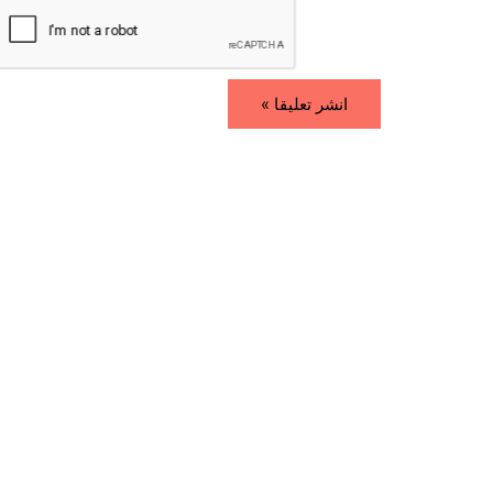
i
*
l
*