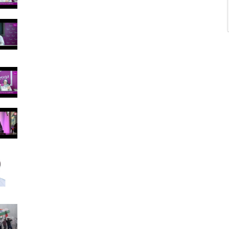
و
ق
ع