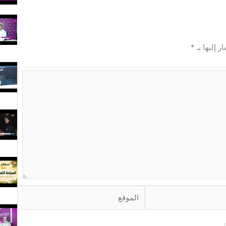
ر إليها بـ
*
ا
ل
م