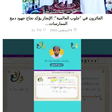
الفائزون في "جلوب العالمية": الإنجاز يؤكد نجاح جهود دمج
الممارسات…
8 أغسطس، 2026
0
11