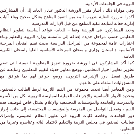
ية في الجامعات الأردنية.
موازاة ذلك ، أشار مقرر الورشة الدكتور عدنان العابد إلى أن المشاركين
 ضرورة العناية بتدريب المعلمين لتنفيذ المناهج بشكل صحيح وبناء آليات
ة فعالة لمتابعة تنفيذ المناهج من قبل الإدارات المدرسية
 المشاركون في الورشة وفقا – للعابد- قواعد أساسية لتطوير النظام
ليمي حسب مراحل جديدة إضافة إلى مأسسة وزارة التربية والتعليم وبناء
ارات عامة لمجموعة من المراحل الدراسية بحيث تضم امتحان المرحلة
سية / امتحان وزاري وامتحان المرحلة الأساسية العليا وامتحان الثانوية
ة.
أكد المشاركون في الورشة ضرورة تعزيز المنظومة القيمية التي تضم
 معايير اختيار المعلمين، ووضع معايير حديثة لتقييم المعلمين ومتابعته عن
 تفعيل دور الإشراف التربوي، ووضع حوافز لهم بما يتوافق مع
وليات الملقاة على عاتقهم.
المعايير أيضا تحديد مجموعة من القيم اللازمة لربط الطالب بالمجتمع،
د الأدوار الأساسية والإجراءات العملية للممارسة التربوية لكل من الأسرة
درسة والجامعة والمؤسسات المجتمعية والإعلام بشكل خاص لتوظيف هذه
م ، وتفعيل التواصل بين المدرسة والمؤسسات المجتمعية، إلى جانب إبراز
الجامعات وخاصة كليات التربية في تطوير النظام التعليمي، وإشراك
ات المجتمع في مجلس التربية والتعليم لاعتماد آلياته وعناصره وغيرها من
يير.