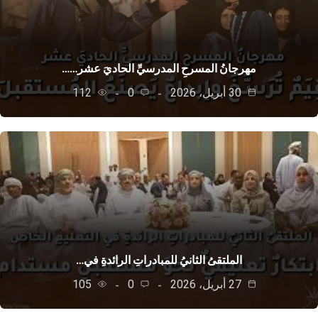
مهرجانُ المسرحِ المدرسيِّ الحاديَ عشر……
30 أبريل، 2026
0
112
الملتقىُ الثانيُ للمبادراتِ الرائدةِ في…
27 أبريل، 2026
0
105