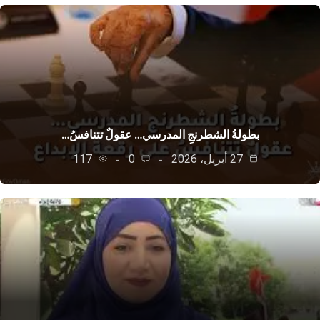
بطولةُ الشطرنجِ المدرسي… عقولٌ تتنافسُ…
27 أبريل، 2026
0
117