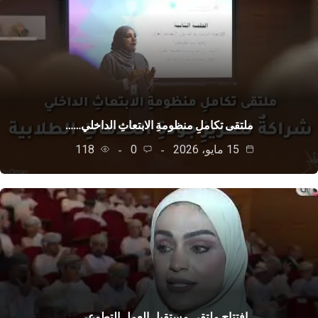
ملتقى تكاملِ منظومةِ الابتعاثِ الداخلي……
15 مايو، 2026
0
118
افتتاح ملتقى مستقبل العمل التطوعي…