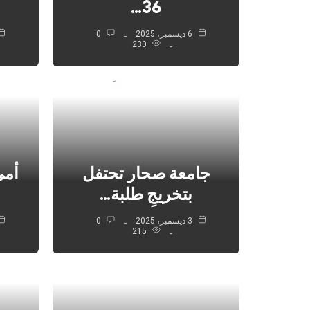
36…
6 ديسمبر، 2025
0
230
جامعة صحار تحتفل
أمي
بتخريجِ طلبة…
3 ديسمبر، 2025
0
215