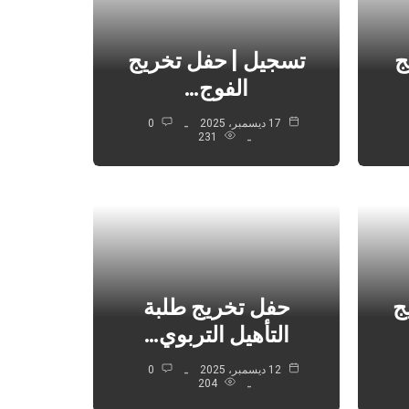
ج
تسجيل | حفل تخريج
الفوج…
17 ديسمبر، 2025
0
231
ج
حفل تخريج طلبة
التأهيل التربوي…
12 ديسمبر، 2025
0
204