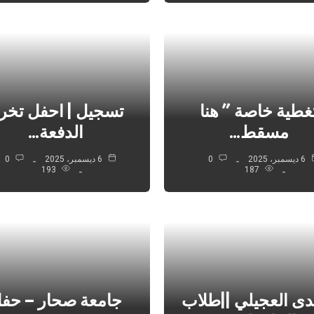
غطية خاصة ” هنا
تسجيل | احفل تخر
مسقط…
الدفعة…
6 ديسمبر، 2025
0
6 ديسمبر، 2025
0
193
187
هدى العجيلي ||طلاب
جامعة صحار – حف