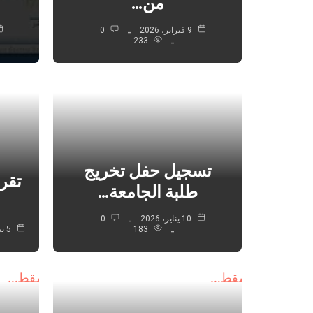
من…
9 فبراير، 2026
0
233
تسجيل حفل تخريج
تقري
طلبة الجامعة…
10 يناير، 2026
0
183
5 يناير، 2026