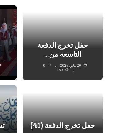
حفل تخرج الدفعة
ح
التاسعة من…
ا
20 مايو، 2026
0
169
حفل تخرج الدفعة (41)
تس