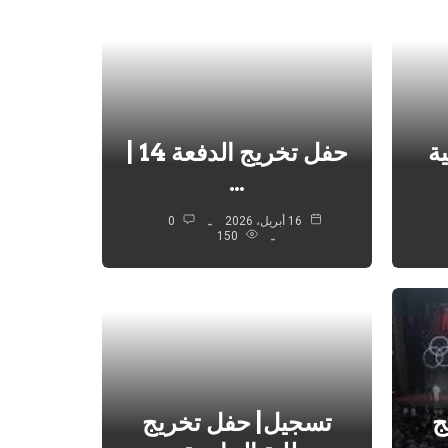
ة
حفل تخريج الدفعة 14 |
…
16 أبريل، 2026
0
150
ج
تسجيل| حفل تخريج