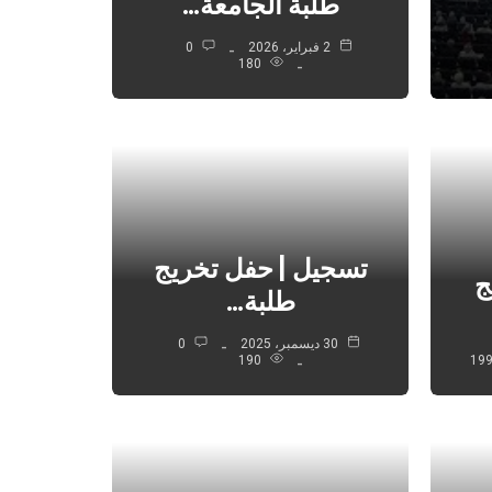
طلبة الجامعة…
2 فبراير، 2026
0
180
تسجيل | حفل تخريج
ج
طلبة…
30 ديسمبر، 2025
0
190