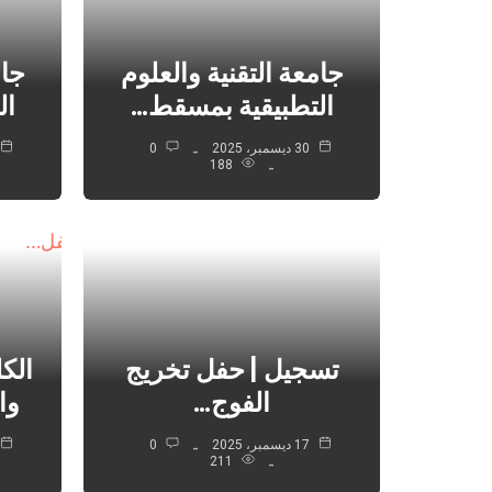
جامعة التقنية والعلوم
جام
التطبيقية بمسقط…
ال
30 ديسمبر، 2025
0
188
تسجيل | حفل تخريج
الكل
الفوج…
وا
17 ديسمبر، 2025
0
211