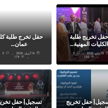
فل تخريج طلبة
حفل تخرج طلبة كلي
لكليات المهنية…
عمان…
15 مايو، 2026
0
16 أبريل، 2026
0
179
120
جيل| حفل تخريج
تسجيل| حفل تخري