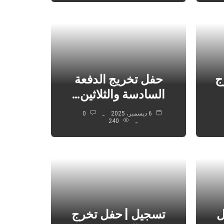
ج
حفل تخريج الدفعة
السادسة والثلاثين…
6 ديسمبر، 2025
0
240
ل
تسجيل | حفل تخرج