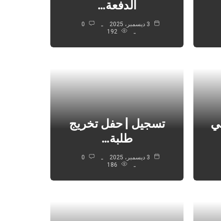
الدفعة…
3 ديسمبر، 2025
0
192
ي
تسجيل | حفل تخريج
طلبة…
3 ديسمبر، 2025
0
186