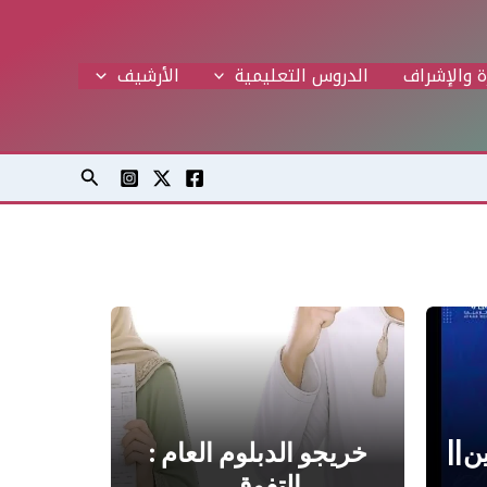
ة والإشراف
الدروس التعليمية
اﻷرشيف
البحث
ن||
خريجو الدبلوم العام :
التفوق…