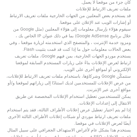
كان جزء من موقعنا لا يعمل.
ملفات تعريف الارتباط للإعلانات
قد يستخدم بعض المعلنين من الجهات الخارجية ملفات تعريف الارتباط
أو إشارات الويب عند الإعلان على موقعنا.
سيقوم هؤلاء بإرسال معلومات إلى هؤلاء المعلنين (مثل Google من
خلال برنامج Google AdSense) بما في ذلك عنوان IP الخاص بك ،
ومزود خدمة الإنترنت ، والمتصفح الذي استخدمته لزيارة موقعنا ، وفي
بعض الحالات معلومات حول ما إذا كنت قد قمت بتثبيت Flash.
يستخدم موردو الجهات الخارجية، بمن فيهم Google، ملفات تعريف
ارتباط لعرض الإعلانات بناءً على زيارات المستخدم السابقة لموقعنا
الإلكتروني أو لمواقع أخرى على الويب.
ستتمكّن Google وشركاؤها، باستخدام ملفات تعريف الارتباط للإعلانات،
من عرض الإعلانات للمستخدمين لديك استنادًا إلى زياراتهم لموقعنا و/أو
مواقع أخرى عبر الإنترنت.
يمكن للمستخدمين تعطيل استخدام الإعلانات المخصصة عن طريق
الانتقال إلى إعدادات الإعلانات.
إذا لم يتم اختيار تعطيل عرض إعلانات الأطراف الثالثة، فقد يتم استخدام
ملفات تعريف ارتباط موردي أو شبكات إعلانات الأطراف الثالثة الأخرى
أيضًا لعرض الإعلانات في موقعنا.
يستخدم هذا بشكل عام لأغراض الاستهداف الجغرافي على سبيل المثال
(عرض الإعلانات SEO في مصر لشخص ما في مصر) أو عرض إعلانات